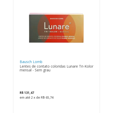
Bausch Lomb
Lentes de contato coloridas Lunare Tri-Kolor
mensal - Sem grau
LEVE 4
PAGUE
3
R$
131,47
2
x
de
R$ 65,74