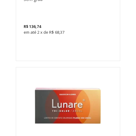
LEVE 4
PAGUE
3
R$
136,74
2
x
de
R$ 68,37