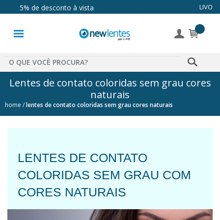
Até 10x sem juros
LIVO
5% de desconto à vista
Lentes de
Contato
Lentes
Coloridas
Lentes de contato coloridas sem grau cores
naturais
Solução
home
lentes de contato coloridas sem grau cores naturais
Óculos de
Sol
LENTES DE CONTATO
Óculos de
COLORIDAS SEM GRAU COM
Grau
CORES NATURAIS
Acessórios