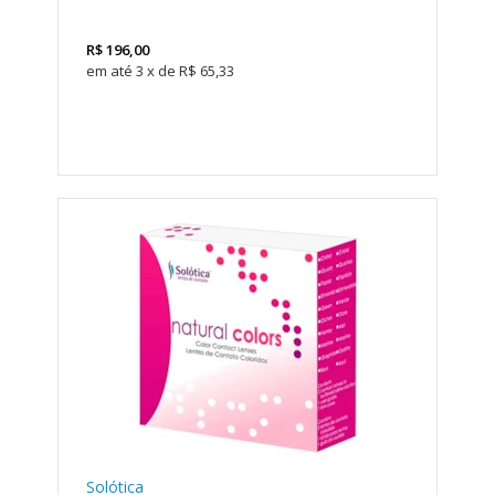
R$
196,00
3
x
de
R$ 65,33
Solótica