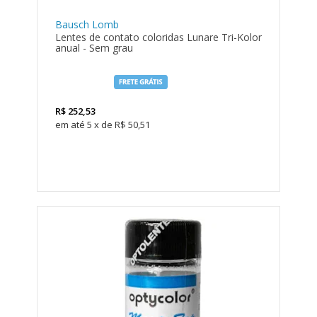
Bausch Lomb
Lentes de contato coloridas Lunare Tri-Kolor
anual - Sem grau
LEVE 4
PAGUE
3
R$
252,53
5
x
de
R$ 50,51