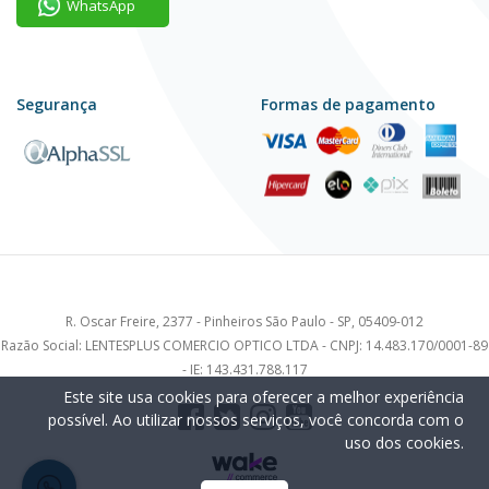
WhatsApp
Segurança
Formas de pagamento
R. Oscar Freire, 2377 - Pinheiros São Paulo - SP, 05409-012
Razão Social: LENTESPLUS COMERCIO OPTICO LTDA - CNPJ: 14.483.170/0001-89
- IE: 143.431.788.117
Este site usa cookies para oferecer a melhor experiência
possível. Ao utilizar nossos serviços, você concorda com o
uso dos cookies.