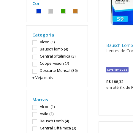
Cor
Categoria
Alcon
(1)
Bausch Lomb
Bausch lomb
(4)
Lentes de Con
Central oftálmica
(3)
Coopervision
(7)
Descarte Mensal
(36)
LEVE 4 PAGUE 3
+ Veja mais
R$
188,32
3
x
de
Marcas
Alcon
(1)
Avilo
(1)
Bausch Lomb
(4)
Central Oftálmica
(3)