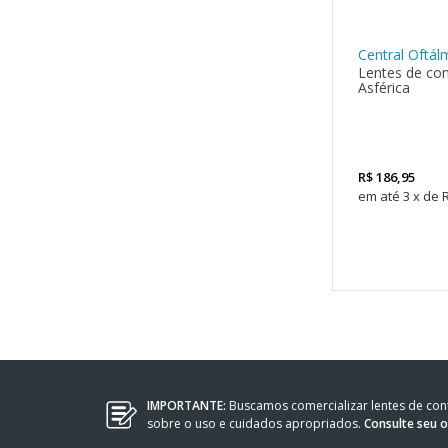
Central Oftál
Lentes de co
Asférica
R$
186,95
3
x
de
IMPORTANTE:
Buscamos comercializar lentes de co
sobre o uso e cuidados apropriados.
Consulte seu 