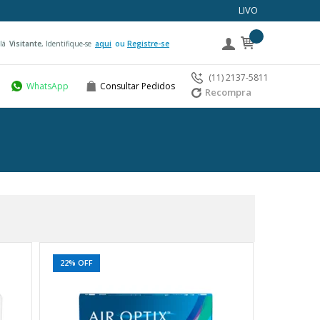
LIVO
lá
Visitante
, Identifique-se
aqui
Registre-se
(11) 2137-5811
WhatsApp
Consultar Pedidos
Recompra
22% OFF