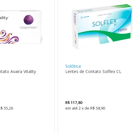
Solótica
ato Avaira Vitality
Lentes de Contato Solflex CL
R$
117,80
R$ 55,26
2
x
de
R$ 58,90