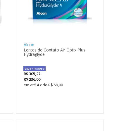
Alcon
Lentes de Contato Air Optix Plus
Hydraglyde
LEVE 4 PAGUE 3
LEVE 4 PAGUE 3
R$
305,27
R$
236,00
4
x
de
R$ 59,00