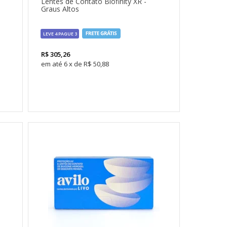
Lentes de Contato Biofinity XR -
Graus Altos
LEVE 4 PAGUE 3
R$
305,26
6
x
de
R$ 50,88