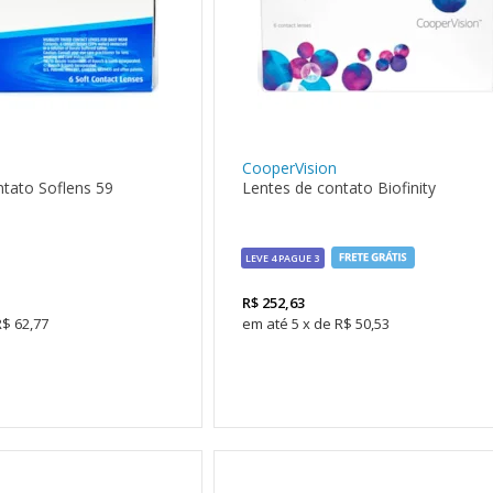
CooperVision
tato Soflens 59
Lentes de contato Biofinity
LEVE 4 PAGUE 3
R$
252,63
R$ 62,77
5
x
de
R$ 50,53