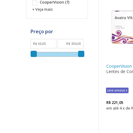
CooperVision
(7)
+ Veja mais
CooperVision
Lentes de Cont
LEVE 4 PAGUE 3
R$
221,05
4
x
de