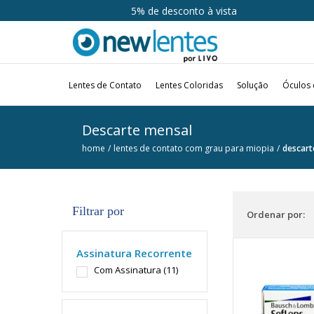
5% de desconto à vista
Lentes de Contato
Lentes Coloridas
Solução
Óculos 
Descarte mensal
home
lentes de contato com grau para miopia
descart
Filtrar por
Ordenar por:
Assinatura Recorrente
Com Assinatura
(11)