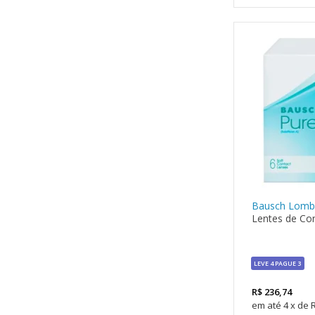
Bausch Lomb
Lentes de Con
LEVE 4 PAGUE 3
R$
236,74
4
x
de