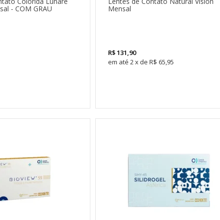
tato Colorida Lunare
Lentes de Contato Natural Vision
nsal - COM GRAU
Mensal
R$
131,90
2
x
de
R$ 65,95