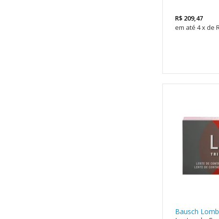
R$
209,47
4
x
de
Bausch Lomb