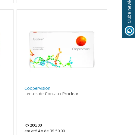
Clube newlentes
CooperVision
Lentes de Contato Proclear
R$
200,00
4
x
de
R$ 50,00