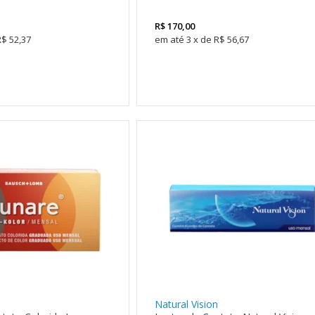
R$
170,00
R$ 52,37
3
x
de
R$ 56,67
Natural Vision