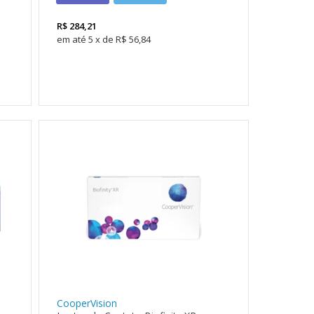
R$
284,21
5
x
de
R$ 56,84
CooperVision