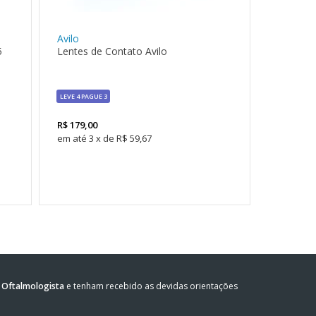
Avilo
5
Lentes de Contato Avilo
LEVE 4 PAGUE 3
R$
179,00
3
x
de
R$ 59,67
Oftalmologista
e tenham recebido as devidas orientações