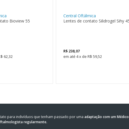
mica
Central Oftálmica
ntato Bioview 55
Lentes de contato Silidrogel Sihy 4
R$
238,07
R$ 62,32
4
x
de
R$ 59,52
ntato para indivíduos que tenham passado por uma
adaptação com um Médico 
oftalmologista regularmente.