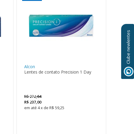
Clube newlentes
Alcon
Lentes de contato Precision 1 Day
LEVE 4
PAGUE
R$
272,64
3
R$
237,00
4
x
de
R$ 59,25