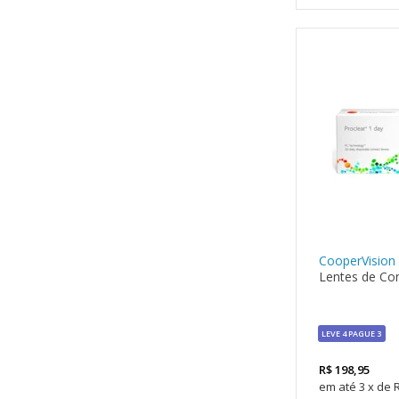
CooperVision
Lentes de Con
LEVE 4 PAGUE 3
R$
198,95
3
x
de