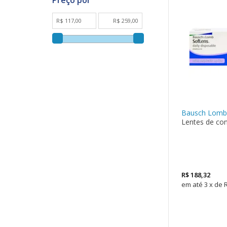
Bausch Lomb
Lentes de con
LEVE 4
PAGUE
3
R$
188,32
3
x
de