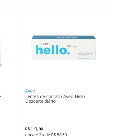
Aveo
y
Lentes de contato Aveo Hello -
Descarte diário
R$
117,00
2
x
de
R$ 58,50