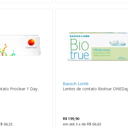
Bausch Lomb
tato Proclear 1 Day
Lentes de contato Biotrue ONEDa
LEVE 4
PAGUE
3
R$
199,90
R$ 66,32
3
x
de
R$ 66,63