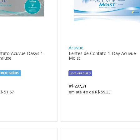
Acuvue
ntato Acuvue Oasys 1-
Lentes de Contato 1-Day Acuvue
aluxe
Moist
LEVE 4 PAGUE 3
R$
237,31
R$ 51,67
4
x
de
R$ 59,33