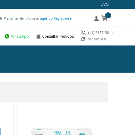
LIVO
lá
Visitante
, Identifique-se
aqui
Registre-se
(11) 2137-5811
WhatsApp
Consultar Pedidos
Recompra