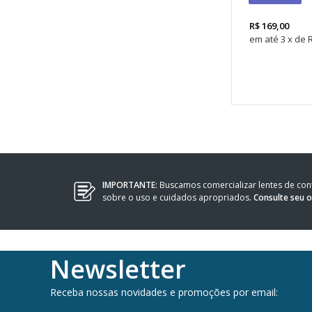
R$
169,00
3
x
de
IMPORTANTE:
Buscamos comercializar lentes de co
sobre o uso e cuidados apropriados.
Consulte seu 
Newsletter
Receba nossas novidades e promoções por email: