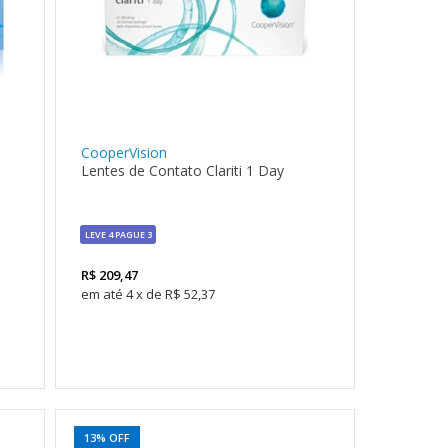
CooperVision
Lentes de Contato Clariti 1 Day
LEVE 4 PAGUE 3
R$
209,47
4
x
de
R$ 52,37
13% OFF