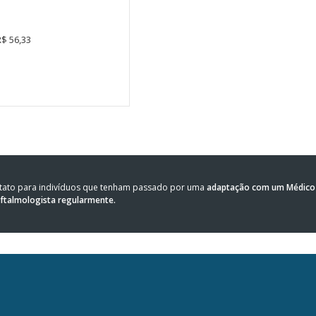
R$ 56,33
ntato para indivíduos que tenham passado por uma
adaptação com um Médico 
oftalmologista regularmente.