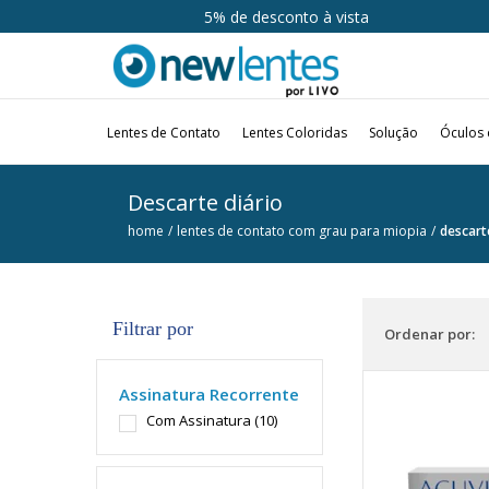
5% de desconto à vista
Lentes de Contato
Lentes Coloridas
Solução
Óculos 
Descarte diário
home
lentes de contato com grau para miopia
descart
Filtrar por
Ordenar por:
Assinatura Recorrente
Com Assinatura
(10)