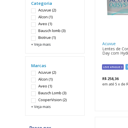
Categoria
Acuvue
(2)
Alcon
(1)
Aveo
(1)
Bausch lomb
(3)
Biotrue
(1)
Acuvue
+ Veja mais
Lentes de Co
Day com Hydr
Marcas
LEVE 4 PAGUE 3
Acuvue
(2)
R$
258,36
Alcon
(1)
5
x
de
Aveo
(1)
Bausch Lomb
(3)
CooperVision
(2)
+ Veja mais