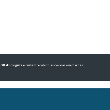
Oftalmologista
e tenham recebido as devidas orientações