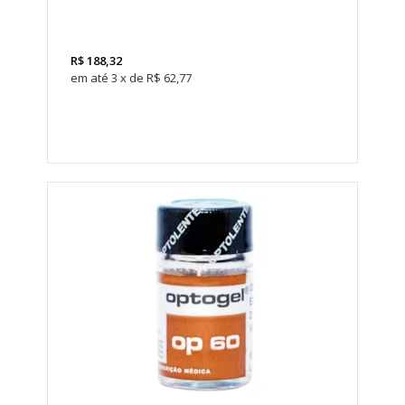
LEVE 4
PAGUE
3
R$
188,32
3
x
de
R$ 62,77