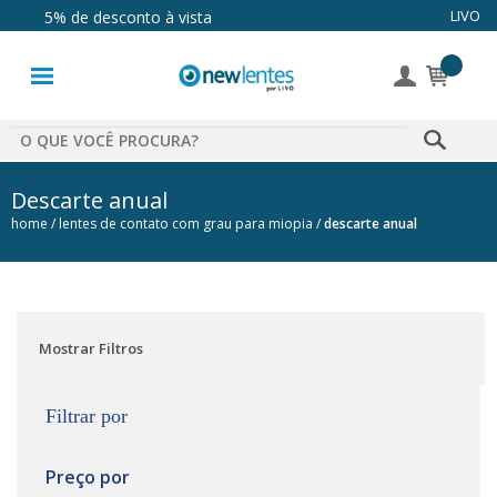
Até 10x sem juros
LIVO
5% de desconto à vista
Lentes de
Contato
Lentes
Coloridas
Descarte anual
home
lentes de contato com grau para miopia
descarte anual
Solução
Óculos de
Sol
Mostrar Filtros
Óculos de
Grau
Filtrar por
Acessórios