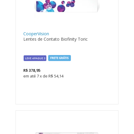
CooperVision
Lentes de Contato Biofinity Toric
LEVE 4 PAGUE 3
R$
378,95
7
x
de
R$ 54,14