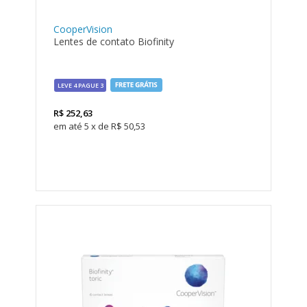
CooperVision
Lentes de contato Biofinity
LEVE 4 PAGUE 3
R$
252,63
5
x
de
R$ 50,53