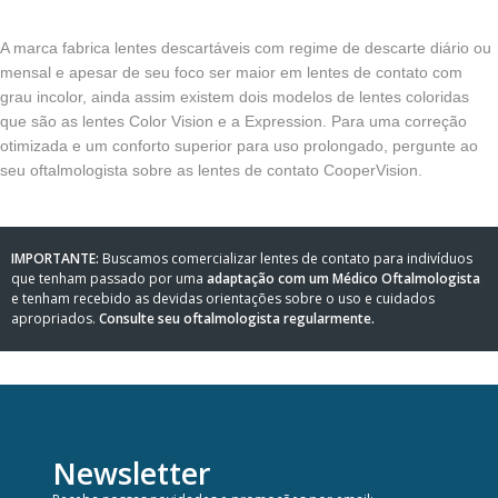
A marca fabrica lentes descartáveis com regime de descarte diário ou
mensal e apesar de seu foco ser maior em lentes de contato com
grau incolor, ainda assim existem dois modelos de lentes coloridas
que são as lentes Color Vision e a Expression. Para uma correção
otimizada e um conforto superior para uso prolongado, pergunte ao
seu oftalmologista sobre as lentes de contato CooperVision.
IMPORTANTE:
Buscamos comercializar lentes de contato para indivíduos
que tenham passado por uma
adaptação com um Médico Oftalmologista
e tenham recebido as devidas orientações sobre o uso e cuidados
apropriados.
Consulte seu oftalmologista regularmente.
Newsletter