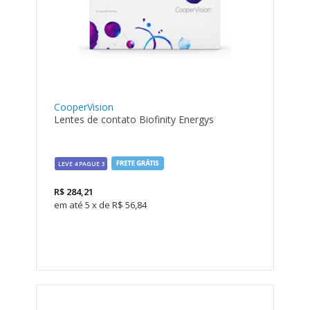
CooperVision
Lentes de contato Biofinity Energys
LEVE 4 PAGUE 3
R$
284,21
5
x
de
R$ 56,84