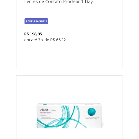
Lentes de Contato Proclear 1 Day
LEVE 4 PAGUE 3
R$
198,95
3
x
de
R$ 66,32