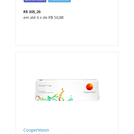
R$
305,26
6
x
de
R$ 50,88
CooperVision