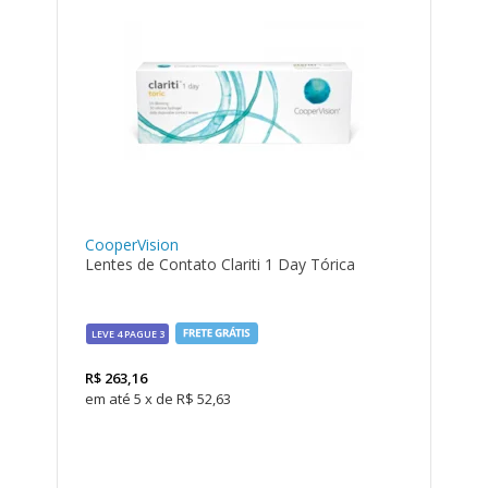
CooperVision
Lentes de Contato Clariti 1 Day Tórica
LEVE 4 PAGUE 3
R$
263,16
5
x
de
R$ 52,63