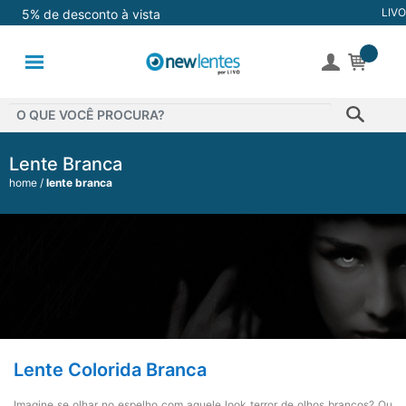
LIVO
5% de desconto à vista
Lentes de
Contato
Lentes
Coloridas
Lente Branca
home
lente branca
Solução
Óculos de
Sol
Óculos de
Grau
Lente Colorida Branca
Acessórios
Imagine se olhar no espelho com aquele look terror de olhos brancos? Ou