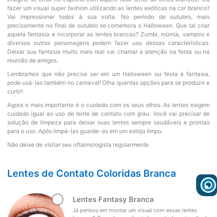
WhatsApp
fazer um visual super fashion utilizando as lentes exóticas na cor branco?
Vai impressionar todos à sua volta. No período de outubro, mais
precisamente no final de outubro se comemora o Halloween. Que tal criar
Consultar
aquela fantasia e incorporar as lentes brancas? Zumbi, múmia, vampiro e
Pedidos
diversos outros personagens podem fazer uso dessas características.
Deixar sua fantasia muito mais real vai chamar a atenção na festa ou na
Recompra
reunião de amigos.
Lembramos que não precisa ser em um Halloween ou festa à fantasia,
pode usá-las também no carnaval! Olha quantas opções para se produzir e
curtir!
Lojas
parceiras
Agora o mais importante é o cuidado com os seus olhos. As lentes exigem
cuidado igual ao uso de lente de contato com grau. Você vai precisar de
Olá
solução de limpeza para deixar suas lentes sempre saudáveis e prontas
Visitante
para o uso. Após limpá-las guarde-as em um estojo limpo.
,
evendas:
Não deixe de visitar seu oftalmologista regularmente.
Identifique-
11)
se
137-
aqui
811
Lentes de Contato Coloridas Branca
Registre-
se
Lentes Fantasy Branca
Já pensou em montar um visual com essas lentes