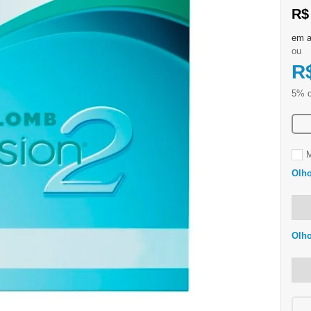
R$
ou
R
M
Olho
Olh