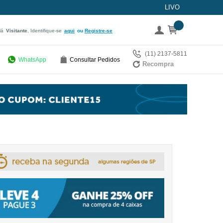
LIVO
lá
Visitante
, Identifique-se
aqui
Registre-se
(11) 2137-5811
WhatsApp
Consultar Pedidos
Recompra