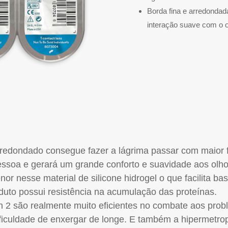
Borda fina e arredonda
interação suave com o o
rredondado consegue fazer a lágrima passar com maior f
ssoa e gerará um grande conforto e suavidade aos olho
nor nesse material de silicone hidrogel o que facilita 
uto possui resistência na acumulação das proteínas.
on 2 são realmente muito eficientes no combate aos prob
ificuldade de enxergar de longe. E também a hipermetr