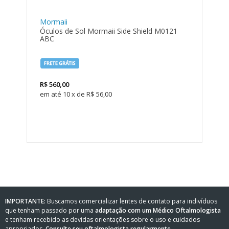
Mormaii
Óculos de Sol Mormaii Side Shield M0121
ABC
R$
560,00
10
x
de
R$ 56,00
IMPORTANTE:
Buscamos comercializar lentes de contato para indivíduos
que tenham passado por uma
adaptação com um Médico Oftalmologista
e tenham recebido as devidas orientações sobre o uso e cuidados
apropriados.
Consulte seu oftalmologista regularmente.