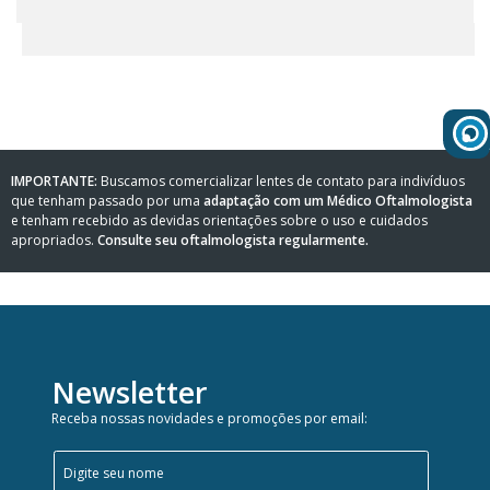
WhatsApp
Consultar
Pedidos
Recompra
IMPORTANTE:
Buscamos comercializar lentes de contato para indivíduos
que tenham passado por uma
adaptação com um Médico Oftalmologista
Lojas
e tenham recebido as devidas orientações sobre o uso e cuidados
parceiras
apropriados.
Consulte seu oftalmologista regularmente.
Olá
Visitante
,
evendas:
Identifique-
11)
se
2137-
Newsletter
aqui
5811
Registre-
Receba nossas novidades e promoções por email:
se