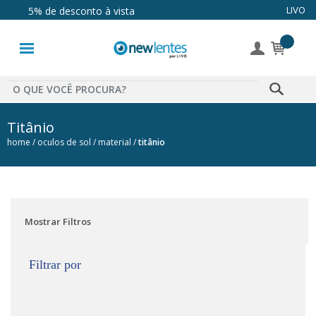
LIVO
5% de desconto à vista
Lentes de
Contato
Lentes
Coloridas
Titânio
home
oculos de sol
material
titânio
Solução
Óculos de
Sol
Mostrar Filtros
Óculos de
Grau
Filtrar por
Acessórios