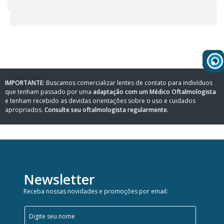
WhatsApp
Consultar
Pedidos
Recompra
IMPORTANTE:
Buscamos comercializar lentes de contato para indivíduos
que tenham passado por uma
adaptação com um Médico Oftalmologista
Lojas
e tenham recebido as devidas orientações sobre o uso e cuidados
parceiras
apropriados.
Consulte seu oftalmologista regularmente.
Olá
Visitante
,
evendas:
Identifique-
11)
se
2137-
Newsletter
aqui
5811
Registre-
Receba nossas novidades e promoções por email:
se