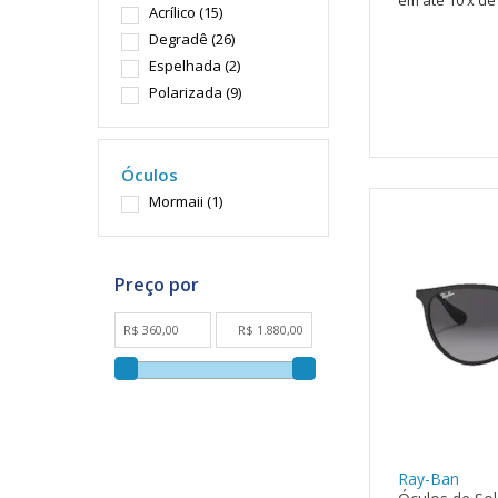
10
x
de
Acrílico
(15)
Degradê
(26)
Espelhada
(2)
Polarizada
(9)
Óculos
Mormaii
(1)
Ray-Ban