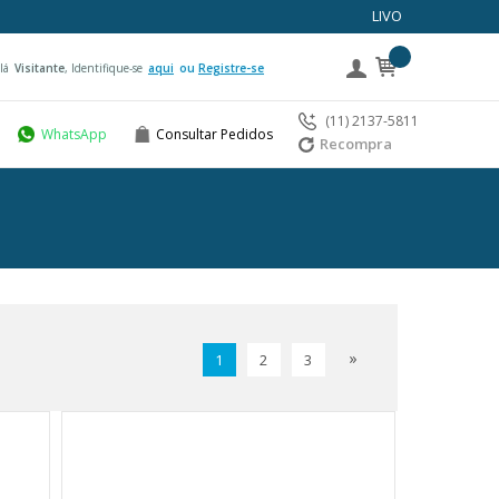
LIVO
lá
Visitante
, Identifique-se
aqui
Registre-se
(11) 2137-5811
WhatsApp
Consultar Pedidos
Recompra
1
2
3