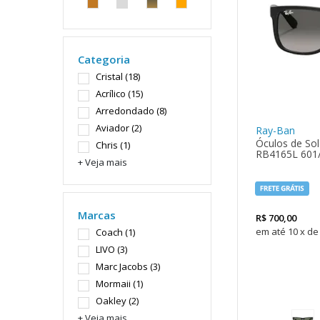
Categoria
Cristal
(18)
Acrílico
(15)
Arredondado
(8)
Aviador
(2)
Ray-Ban
Óculos de Sol
Chris
(1)
RB4165L 601
+ Veja mais
Marcas
R$
700,00
10
x
de
Coach
(1)
LIVO
(3)
Marc Jacobs
(3)
Mormaii
(1)
Oakley
(2)
+ Veja mais