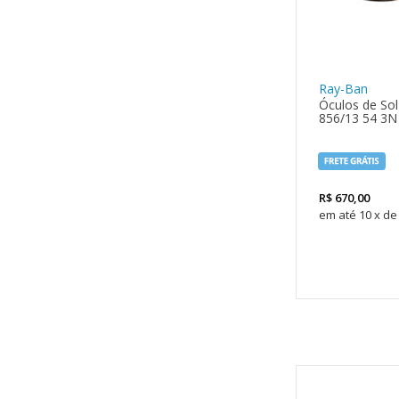
Ray-Ban
Óculos de So
856/13 54 3N
R$
670,00
10
x
de