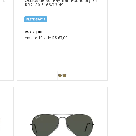
71L
Óculos de Sol Ray-Ban Round Stylish
RB2180 6166/13 49
R$
670,00
10
x
de
R$ 67,00