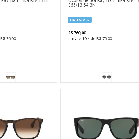
l Ray-Ban Erika RB4171L
Óculos de Sol Ray-Ban Erika RB41
865/13 54 3N
R$
760,00
R$ 76,00
10
x
de
R$ 76,00