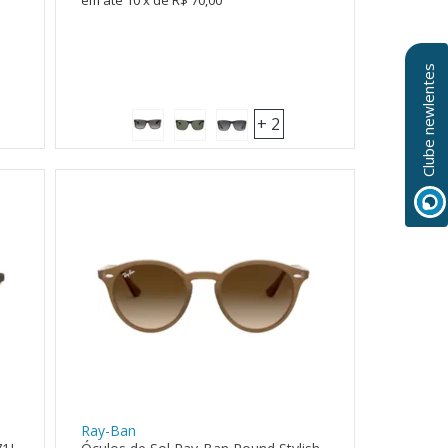
10
x
de
R$ 70,00
Clube newlentes
+ 2
Ray-Ban