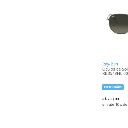
Ray-Ban
Óculos de So
RB3548NL 00
R$
730,00
10
x
de