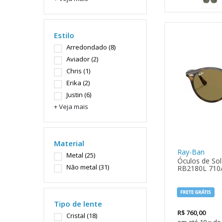
Estilo
Arredondado
(8)
Aviador
(2)
Chris
(1)
Erika
(2)
Justin
(6)
+ Veja mais
Material
Ray-Ban
Metal
(25)
Óculos de Sol
Não metal
(31)
RB2180L 710
Tipo de lente
R$
760,00
Cristal
(18)