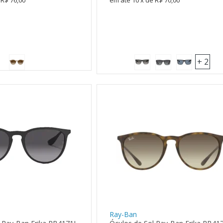
R$ 76,00
10
x
de
R$ 70,00
+ 2
Ray-Ban