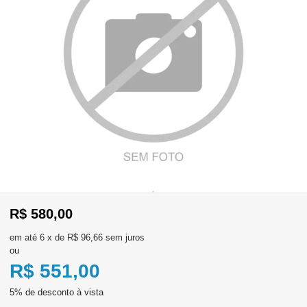
WhatsApp
Consultar
Pedidos
Recompra
Lojas
parceiras
Olá
Visitante
R$ 580,00
,
evendas:
Identifique-
11)
6
x
de
R$ 96,66
sem juros
se
2137-
ou
aqui
5811
Registre-
R$ 551,00
se