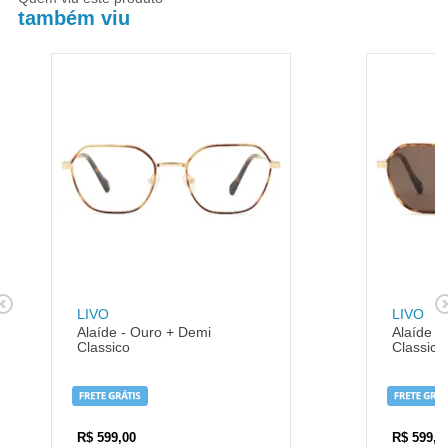
também viu
LIVO
LIVO
Alaíde - Ouro + Demi
Alaíde -
Classico
Classico
R$
599,00
R$
599,0