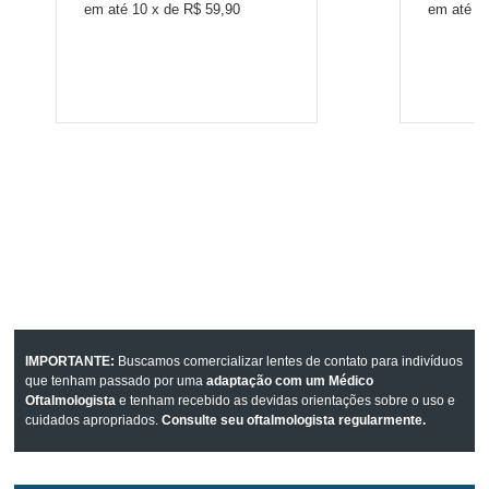
10
x
de
R$ 59,90
1
IMPORTANTE:
Buscamos comercializar lentes de contato para indivíduos
que tenham passado por uma
adaptação com um Médico
Oftalmologista
e tenham recebido as devidas orientações sobre o uso e
cuidados apropriados.
Consulte seu oftalmologista regularmente.