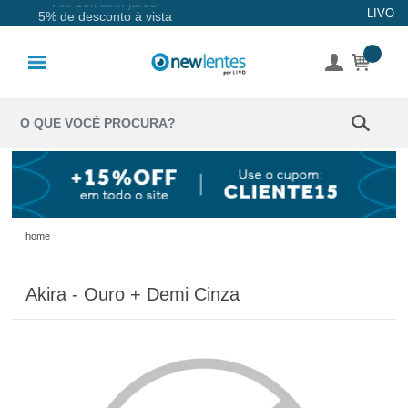
Até 10x sem juros
LIVO
5% de desconto à vista
Lentes de
Contato
Lentes
Coloridas
Solução
Óculos de
home
Sol
Akira - Ouro + Demi Cinza
Óculos de
Grau
Acessórios