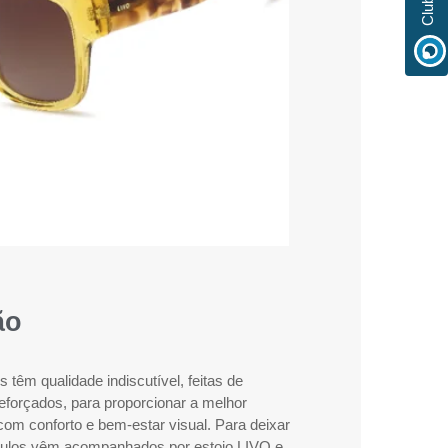
ão
têm qualidade indiscutível, feitas de
reforçados, para proporcionar a melhor
com conforto e bem-estar visual. Para deixar
óculos vêm acompanhados por estojo LIVO e