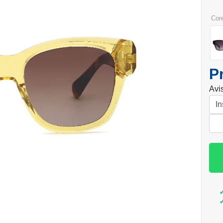
cor
P
Avi