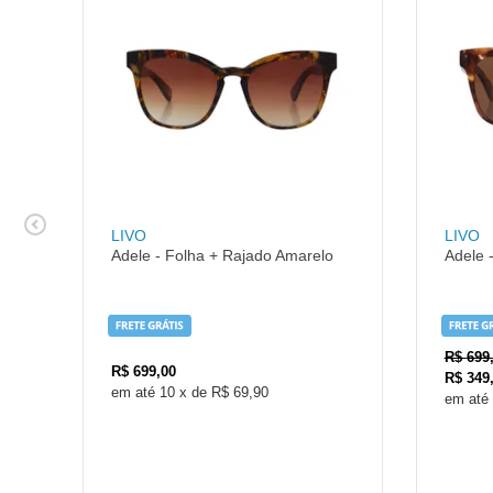
LIVO
LIVO
Adele - Folha + Rajado Amarelo
Adele 
R$
699
R$
699,00
R$
349
10
x
de
R$ 69,90