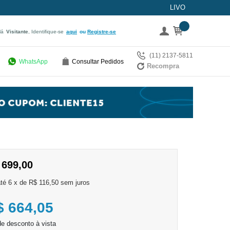
LIVO
lá
Visitante
, Identifique-se
aqui
Registre-se
(11) 2137-5811
WhatsApp
Consultar Pedidos
Recompra
 699,00
6
x
de
R$ 116,50
sem juros
$ 664,05