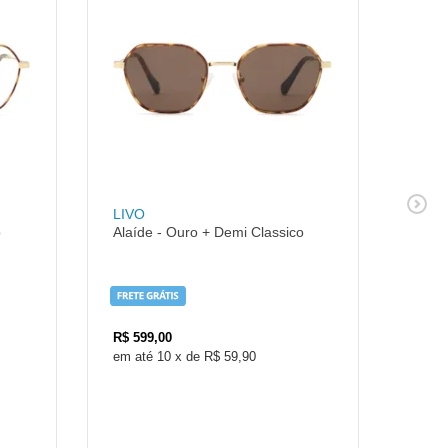
LIVO
LIVO
o
Alaíde - Ouro + Demi Classico
Alic
R$
599,00
R$
4
10
x
de
R$ 59,90