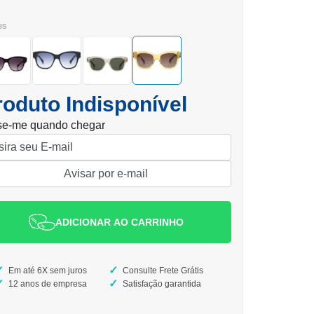
es
roduto Indisponível
se-me quando chegar
ADICIONAR AO CARRINHO
Em até 6X sem juros
Consulte Frete Grátis
12 anos de empresa
Satisfação garantida