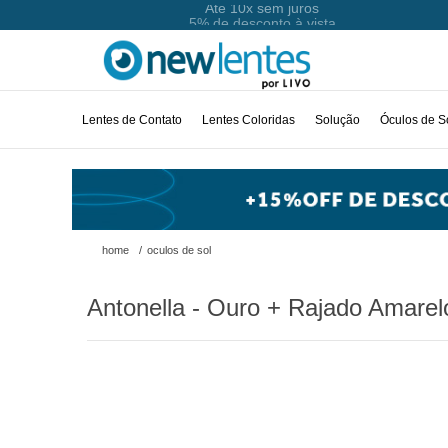
Até 10x sem juros
Lentes de Contato
Lentes Coloridas
Solução
Óculos de S
home
/
oculos de sol
Antonella - Ouro + Rajado Amarel