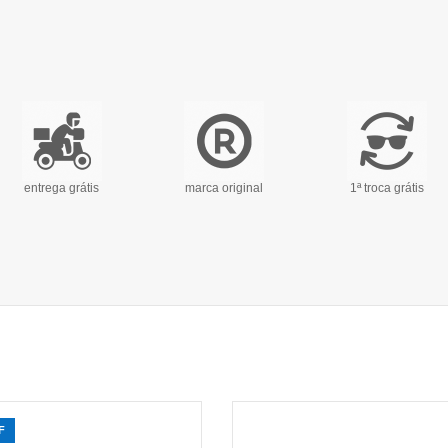
entrega grátis
marca original
1ª troca grátis
F