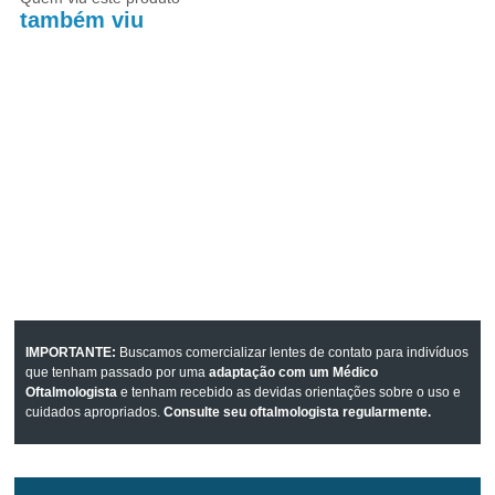
também viu
IMPORTANTE:
Buscamos comercializar lentes de contato para indivíduos
que tenham passado por uma
adaptação com um Médico
Oftalmologista
e tenham recebido as devidas orientações sobre o uso e
cuidados apropriados.
Consulte seu oftalmologista regularmente.