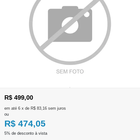
WhatsApp
Consultar
Pedidos
Recompra
Lojas
parceiras
Olá
Visitante
R$ 499,00
,
evendas:
Identifique-
11)
6
x
de
R$ 83,16
sem juros
se
2137-
ou
aqui
5811
Registre-
R$ 474,05
se