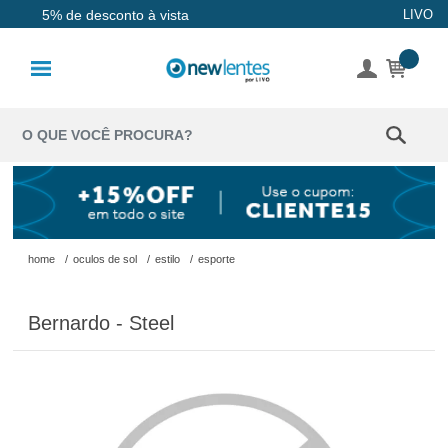
Até 10x sem juros
LIVO
5% de desconto à vista
Lentes de
Contato
Lentes
Coloridas
Solução
Óculos de
home
/
oculos de sol
/
estilo
/
esporte
Sol
Bernardo - Steel
Óculos de
Grau
Acessórios