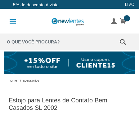
Até 10x sem juros
LIVO
5% de desconto à vista
Lentes de
Contato
Lentes
Coloridas
Solução
Óculos de
home
/
acessórios
Sol
Estojo para Lentes de Contato Bem
Óculos de
Casados SL 2002
Grau
Acessórios