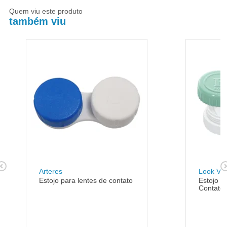
Quem viu este produto
também viu
Arteres
Look Vis
Estojo para lentes de contato
Estojo p
Contato 