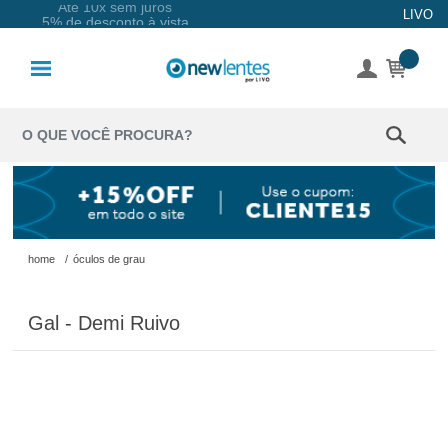
Até 10x sem juros
LIVO
5% de desconto à vista
Lentes de
Contato
Lentes
Coloridas
Solução
Óculos de
home
/
óculos de grau
Sol
Gal - Demi Ruivo
Óculos de
Grau
Acessórios