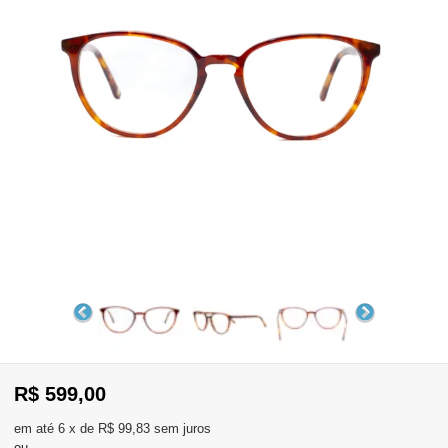
WhatsApp
Consultar
Pedidos
Recompra
Lojas
parceiras
Olá
Visitante
,
evendas:
Identifique-
11)
se
2137-
aqui
5811
Registre-
R$ 599,00
se
6
x
de
R$ 99,83
sem juros
ou