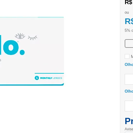
R$
ou
R
M
Olho
Olh
P
Avis