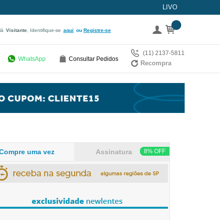
LIVO
lá
Visitante
, Identifique-se
aqui
Registre-se
(11) 2137-5811
WhatsApp
Consultar Pedidos
Recompra
Compre uma vez
Assinatura