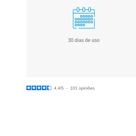
30 dias de uso
4.4
/
5
-
101
opiniões