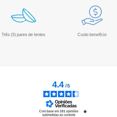
Três (3) pares de lentes
Custo benefício
4.4
/
5
Com base em
101
opiniões
submetidas ao controle