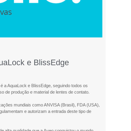
uaLock e BlissEdge
 é a AquaLock e BlissEdge, seguindo todos os
o de produção e material de lentes de contato.
icações mundiais como ANVISA (Brasil), FDA (USA),
egulamentam e autorizam a entrada deste tipo de
de alta qualidade que a Aveo conquistou o mundo,