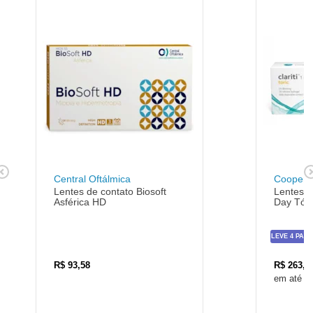
Central Oftálmica
CooperV
Lentes de contato Biosoft
Lentes d
Asférica HD
Day Tóri
LEVE 4 PAGU
R$
93,58
R$
263,1
5