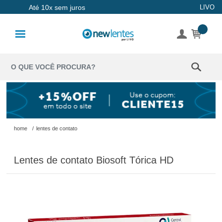
Até 10x sem juros
LIVO
Lentes de
Contato
Lentes
Coloridas
Solução
Óculos de
home
/
lentes de contato
Sol
Lentes de contato Biosoft Tórica HD
Óculos de
Grau
Acessórios