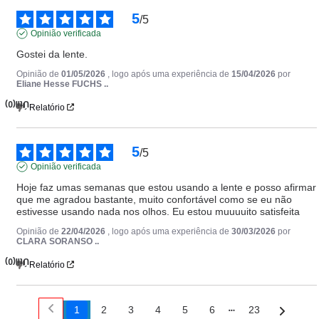
5
/
5
Opinião verificada
Gostei da lente.
Opinião de
01/05/2026
, logo após uma experiência de
15/04/2026
por
Eliane Hesse FUCHS ..
(0)
Útil
Relatório
5
/
5
Opinião verificada
Hoje faz umas semanas que estou usando a lente e posso afirmar 
que me agradou bastante, muito confortável como se eu não 
estivesse usando nada nos olhos. Eu estou muuuuito satisfeita
Opinião de
22/04/2026
, logo após uma experiência de
30/03/2026
por
CLARA SORANSO ..
(0)
Útil
Relatório
1
2
3
4
5
6
23