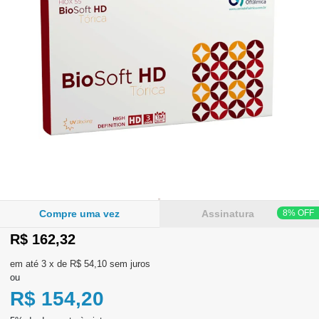
WhatsApp
Consultar
Pedidos
Recompra
Lojas
parceiras
Olá
Visitante
Compre uma vez
Assinatura
,
evendas:
Identifique-
R$ 162,32
11)
se
2137-
aqui
3
x
de
R$ 54,10
sem juros
5811
Registre-
ou
se
R$ 154,20