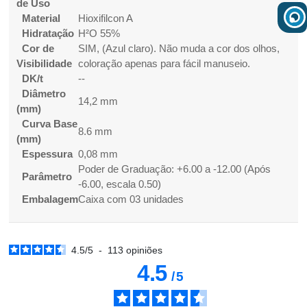
de Uso
Material
Hioxifilcon A
Hidratação
H²O 55%
Cor de
SIM, (Azul claro). Não muda a cor dos olhos,
Visibilidade
coloração apenas para fácil manuseio.
DK/t
--
Diâmetro
14,2 mm
(mm)
Curva Base
8.6 mm
(mm)
Espessura
0,08 mm
Poder de Graduação: +6.00 a -12.00 (Após
Parâmetro
-6.00, escala 0.50)
Embalagem
Caixa com 03 unidades
4.5
/
5
-
113
opiniões
4.5
/
5