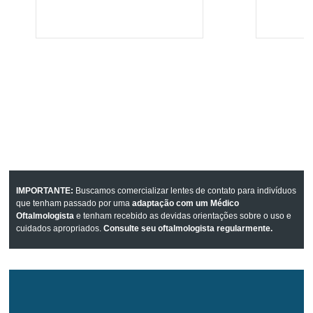
IMPORTANTE:
Buscamos comercializar lentes de contato para indivíduos
que tenham passado por uma
adaptação com um Médico
Oftalmologista
e tenham recebido as devidas orientações sobre o uso e
cuidados apropriados.
Consulte seu oftalmologista regularmente.