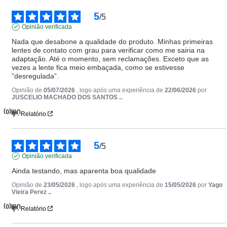
5
/
5
Opinião verificada
Nada que desabone a qualidade do produto. Minhas primeiras 
lentes de contato com grau para verificar como me sairia na 
adaptação. Até o momento, sem reclamações. Exceto que as 
vezes a lente fica meio embaçada, como se estivesse 
“desregulada”.
Opinião de
05/07/2026
, logo após uma experiência de
22/06/2026
por
JUSCELIO MACHADO DOS SANTOS ..
(0)
Útil
Relatório
5
/
5
Opinião verificada
Ainda testando, mas aparenta boa qualidade
Opinião de
23/05/2026
, logo após uma experiência de
15/05/2026
por
Yago
Vieira Perez ..
(0)
Útil
Relatório