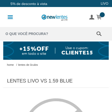
5% de desconto à vista
LIVO
Lentes de
Contato
Lentes
Coloridas
Solução
Óculos de
home
/
lentes de óculos
Sol
LENTES LIVO VS 1.59 BLUE
Óculos de
Grau
Acessórios