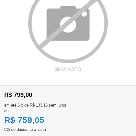
WhatsApp
Consultar
Pedidos
Recompra
Lojas
parceiras
Olá
Visitante
R$ 799,00
,
evendas:
Identifique-
11)
6
x
de
R$ 133,16
sem juros
se
2137-
ou
aqui
5811
Registre-
R$ 759,05
se