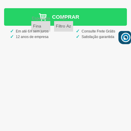
COMPRAR
espessura
tipo
Em até 6X sem juros
Consulte Frete Grátis
12 anos de empresa
Satisfação garantida