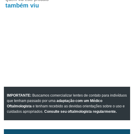
também viu
IMPORTANTE:
Buscamos comercializar lentes de contato para indivíduos
que tenham passado por uma
adaptação com um Médico
Oftalmologista
e tenham recebido as devidas orientações sobre o uso e
cuidados apropriados.
Consulte seu oftalmologista regularmente.