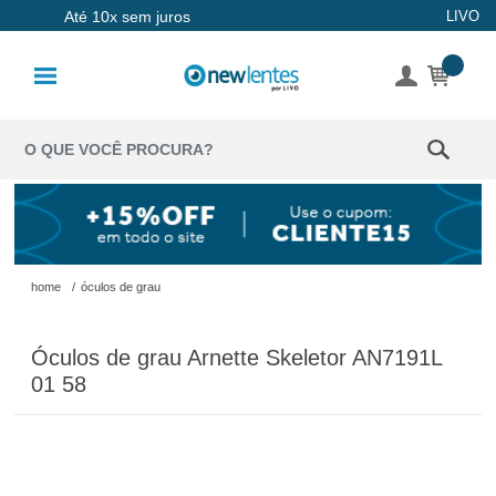
Até 10x sem juros
LIVO
Lentes de
Contato
Lentes
Coloridas
Solução
Óculos de
home
/
óculos de grau
Sol
Óculos de grau Arnette Skeletor AN7191L
Óculos de
01 58
Grau
Acessórios