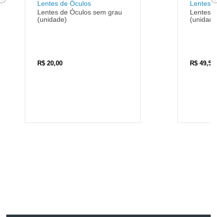
Lentes de Óculos
Lentes d
Lentes de Óculos sem grau
Lentes d
(unidade)
(unidade
R$
20,00
R$
49,50