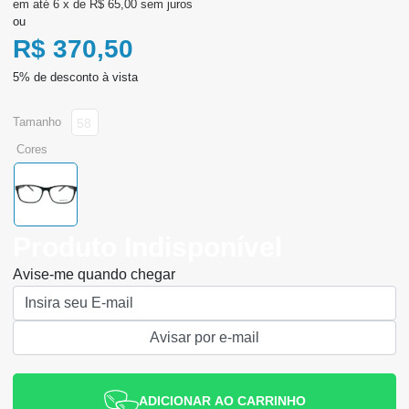
6
x
de
R$ 65,00
sem juros
ou
R$ 370,50
tamanho
58
cores
Produto Indisponível
Avise-me quando chegar
ADICIONAR AO CARRINHO