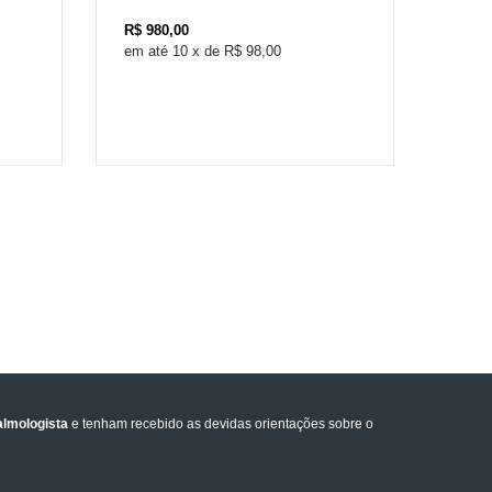
R$
980,00
R$
1
10
x
de
R$ 98,00
lmologista
e tenham recebido as devidas orientações sobre o