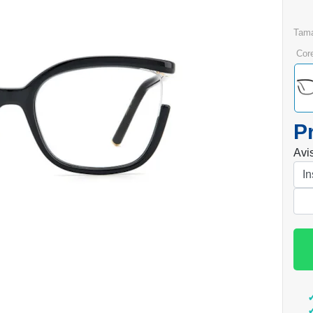
tam
cor
P
Avi