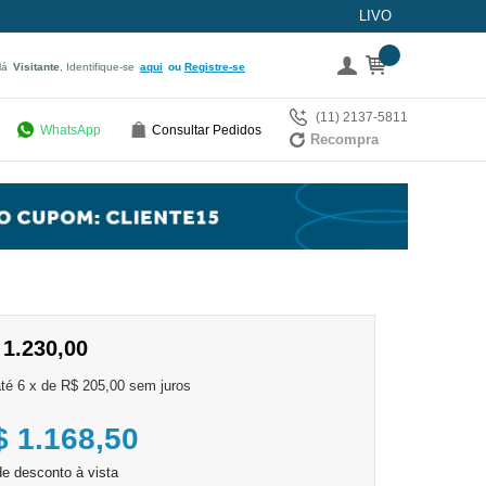
LIVO
lá
Visitante
, Identifique-se
aqui
Registre-se
(11) 2137-5811
WhatsApp
Consultar Pedidos
Recompra
 1.230,00
6
x
de
R$ 205,00
sem juros
$ 1.168,50