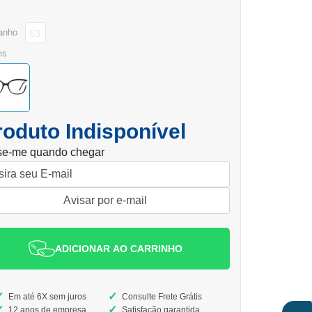
anho
53
es
roduto Indisponível
se-me quando chegar
ADICIONAR AO CARRINHO
Em até 6X sem juros
Consulte Frete Grátis
12 anos de empresa
Satisfação garantida