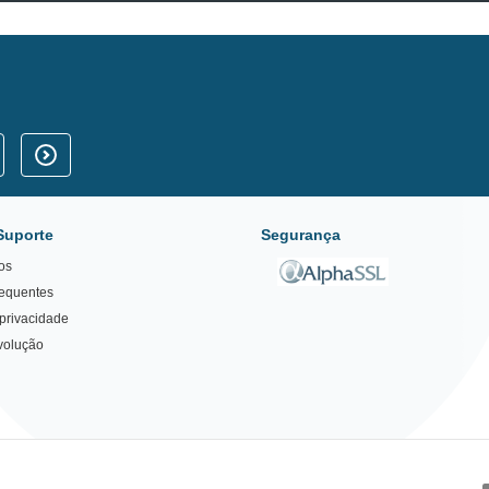
Suporte
Segurança
os
requentes
 privacidade
volução