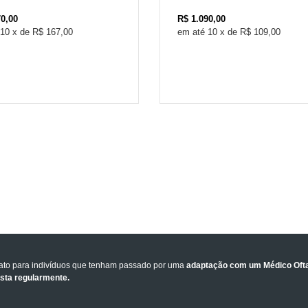
70,00
R$
1.090,00
10
x
de
R$ 167,00
10
x
de
R$ 109,00
tato para indivíduos que tenham passado por uma
adaptação com um Médico Ofta
ista regularmente.