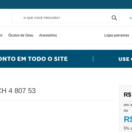
O
ol
Óculos de Grau
Acessórios
Lojas parceiras
CH 4 807 53
R$
ou
R