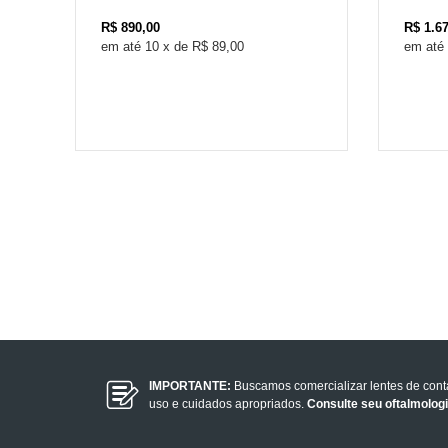
R$
890,00
R$
1.6
10
x
de
R$ 89,00
IMPORTANTE:
Buscamos comercializar lentes de con
uso e cuidados apropriados.
Consulte seu oftalmolog