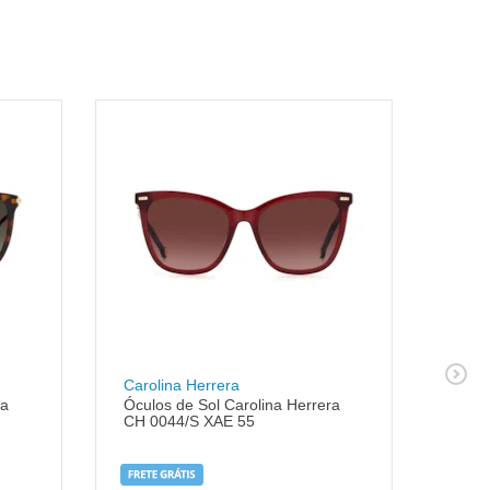
Carolina Herrera
Lent
ra
Óculos de Sol Carolina Herrera
Lent
CH 0044/S XAE 55
(uni