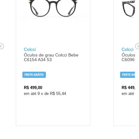
Colcci
Colcci
Óculos de grau Colcci Bebe
Óculos d
C6154 A34 53
C6096 A
R$
499,00
R$
449,0
9
x
de
R$ 55,44
8