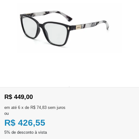
WhatsApp
Consultar
Pedidos
Recompra
Lojas
parceiras
Olá
Visitante
R$ 449,00
,
evendas:
Identifique-
11)
6
x
de
R$ 74,83
sem juros
se
2137-
ou
aqui
5811
Registre-
R$ 426,55
se