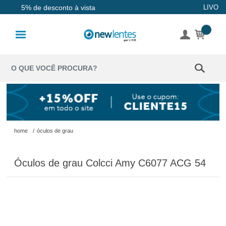
Até 10x sem juros
LIVO
5% de desconto à vista
Lentes de
Contato
Lentes
Coloridas
Solução
Óculos de
home
/
óculos de grau
Sol
Óculos de grau Colcci Amy C6077 ACG 54
Óculos de
Grau
Acessórios