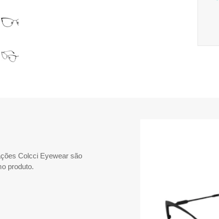
mações Colcci Eyewear são
o produto.