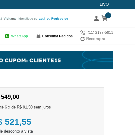
LIVO
lá
Visitante
, Identifique-se
aqui
Registre-se
(11) 2137-5811
WhatsApp
Consultar Pedidos
Recompra
 549,00
6
x
de
R$ 91,50
sem juros
$ 521,55