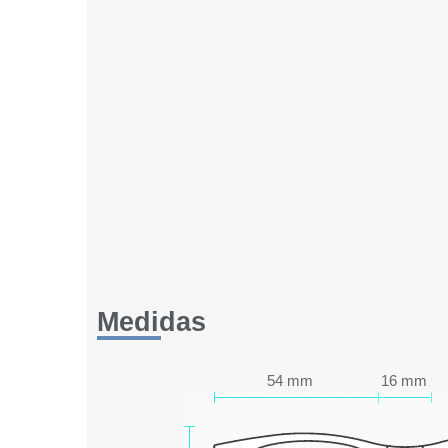
Medidas
54 mm
16 mm