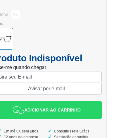
anho
54
es
roduto Indisponível
se-me quando chegar
ADICIONAR AO CARRINHO
Em até 6X sem juros
Consulte Frete Grátis
12 anos de empresa
Satisfação garantida