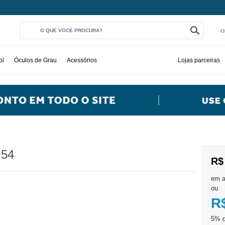
O
ol
Óculos de Grau
Acessórios
Lojas parceiras
 54
R$
ou
R