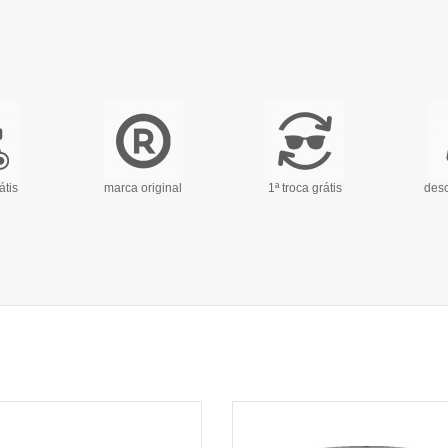
átis
marca original
1ª troca grátis
desc