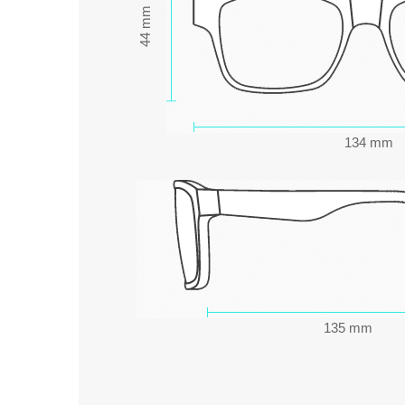
44 mm
134 mm
135 mm