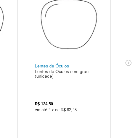
Lentes de Óculos
Lent
Lentes de Óculos sem grau
Lent
(unidade)
(uni
R$
124,50
R$
4
2
x
de
R$ 62,25