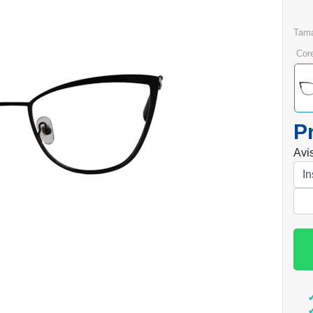
tam
cor
P
Avi