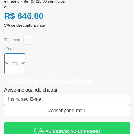
6
x
de
R$ 113,33
sem juros
ou
R$ 646,00
tamanho
53
cores
Produto Indisponível
Avise-me quando chegar
ADICIONAR AO CARRINHO