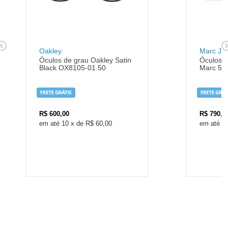
Oakley
Marc Ja
Óculos de grau Oakley Satin
Óculos d
Black OX8105-01 50
Marc 55
R$
600,00
R$
790,0
10
x
de
R$ 60,00
1