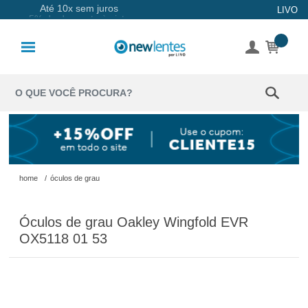
Até 10x sem juros
LIVO
Lentes de
Contato
Lentes
Coloridas
Solução
Óculos de
home
/
óculos de grau
Sol
Óculos de grau Oakley Wingfold EVR
Óculos de
OX5118 01 53
Grau
Acessórios