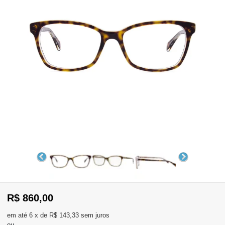
WhatsApp
Consultar
Pedidos
Recompra
Lojas
parceiras
Olá
Visitante
,
evendas:
Identifique-
11)
se
2137-
aqui
5811
Registre-
R$ 860,00
se
6
x
de
R$ 143,33
sem juros
ou