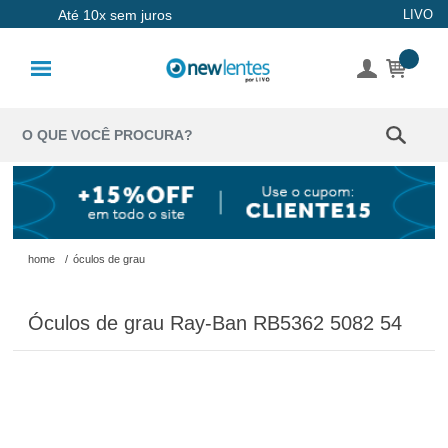
Entrega Turbo em São Paulo
LIVO
Até 10x sem juros
Capital
Lentes de
Contato
Lentes
Coloridas
Solução
Óculos de
home
/
óculos de grau
Sol
Óculos de grau Ray-Ban RB5362 5082 54
Óculos de
Grau
Acessórios