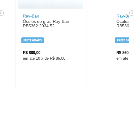
Ray-Ban
Ray-Ban
Óculos de grau Ray-Ban
Óculos 
RB5362 2034 52
RB5362 
R$
860,00
R$
860,0
10
x
de
R$ 86,00
1