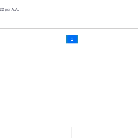
022
por
A.A.
1