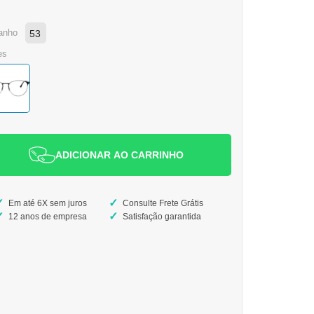
anho
53
es
ADICIONAR AO CARRINHO
Em até 6X sem juros
Consulte Frete Grátis
12 anos de empresa
Satisfação garantida