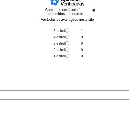
Com base em
1
opiniões
submetidas ao controle
Ver todas as avaliações neste site
5
estrelas
1
4
estrelas
0
3
estrelas
0
2
estrelas
0
1
estrela
0