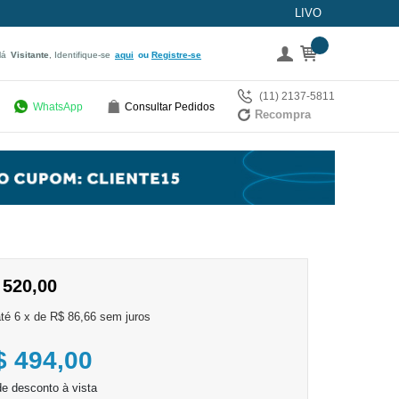
LIVO
lá
Visitante
, Identifique-se
aqui
Registre-se
(11) 2137-5811
WhatsApp
Consultar Pedidos
Recompra
 520,00
6
x
de
R$ 86,66
sem juros
$ 494,00