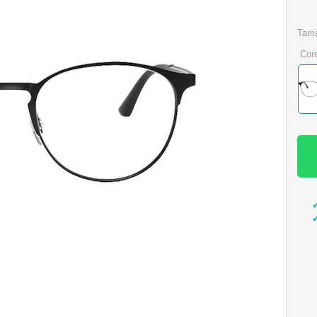
tam
cor