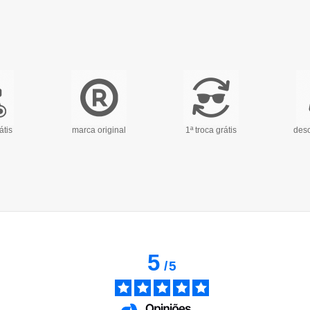
átis
marca original
1ª troca grátis
desc
5
/
5