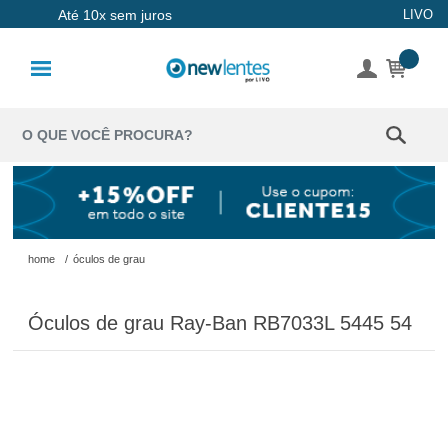
Até 10x sem juros
LIVO
Lentes de
Contato
Lentes
Coloridas
Solução
Óculos de
home
/
óculos de grau
Sol
Óculos de grau Ray-Ban RB7033L 5445 54
Óculos de
Grau
Acessórios