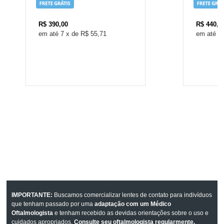
R$
390,00
R$
440,0
7
x
de
R$ 55,71
8
IMPORTANTE:
Buscamos comercializar lentes de contato para indivíduos
que tenham passado por uma
adaptação com um Médico
Oftalmologista
e tenham recebido as devidas orientações sobre o uso e
cuidados apropriados.
Consulte seu oftalmologista regularmente.