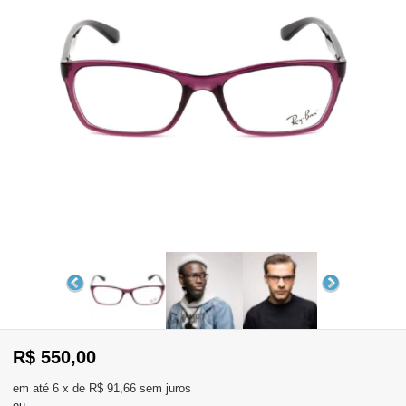
WhatsApp
Consultar
Pedidos
Recompra
Lojas
parceiras
Olá
Visitante
,
evendas:
Identifique-
11)
se
2137-
aqui
5811
Registre-
R$ 550,00
se
6
x
de
R$ 91,66
sem juros
ou