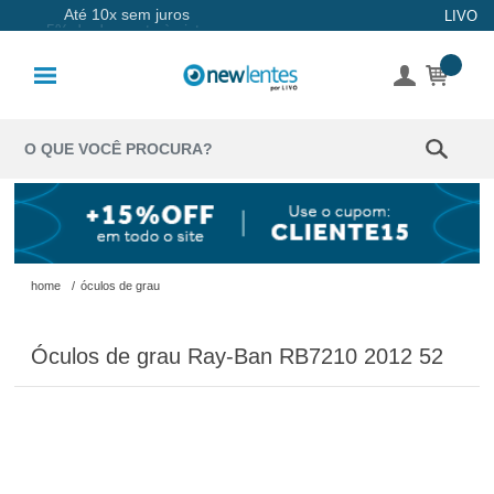
Até 10x sem juros
LIVO
Lentes de
Contato
Lentes
Coloridas
Solução
Óculos de
home
/
óculos de grau
Sol
Óculos de grau Ray-Ban RB7210 2012 52
Óculos de
Grau
Acessórios