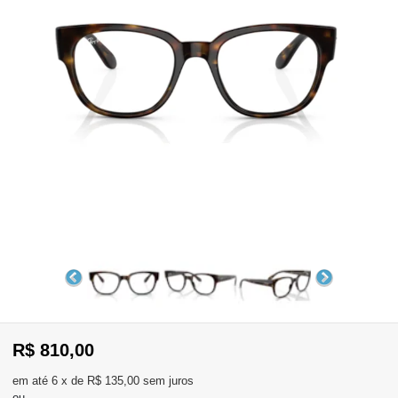
WhatsApp
Consultar
Pedidos
Recompra
Lojas
parceiras
Olá
Visitante
,
evendas:
Identifique-
11)
se
2137-
aqui
5811
Registre-
R$ 810,00
se
6
x
de
R$ 135,00
sem juros
ou