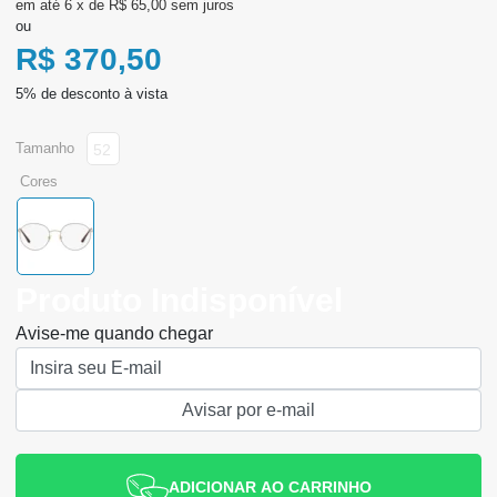
6
x
de
R$ 65,00
sem juros
ou
R$ 370,50
tamanho
52
cores
Produto Indisponível
Avise-me quando chegar
ADICIONAR AO CARRINHO