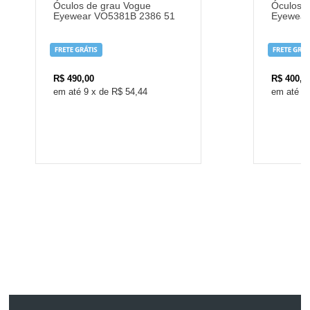
Óculos de grau Vogue
Óculos d
Eyewear VO5381B 2386 51
Eyewear
R$
490,00
R$
400,0
9
x
de
R$ 54,44
8