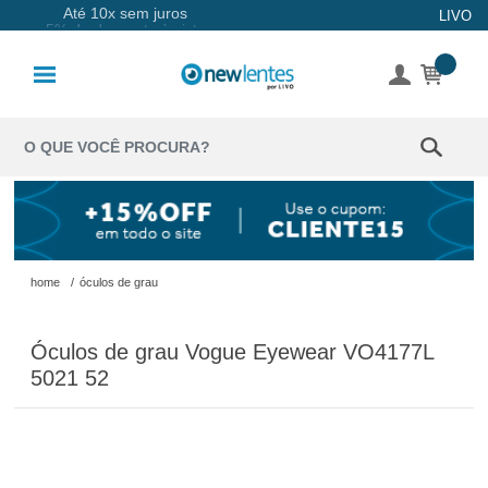
Até 10x sem juros
LIVO
Lentes de
Contato
Lentes
Coloridas
Solução
Óculos de
home
/
óculos de grau
Sol
Óculos de grau Vogue Eyewear VO4177L
Óculos de
5021 52
Grau
Acessórios