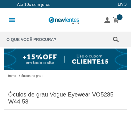
Até 10x sem juros
LIVO
Lentes de
Contato
Lentes
Coloridas
Solução
Óculos de
home
/
óculos de grau
Sol
Óculos de grau Vogue Eyewear VO5285
Óculos de
W44 53
Grau
Acessórios