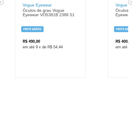
Vogue Eyewear
Vogue E
Óculos de grau Vogue
Óculos d
Eyewear VO5381B 2386 51
Eyewear
R$
490,00
R$
400,0
9
x
de
R$ 54,44
8