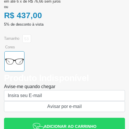
6
x
de
R$ 76,66
sem juros
ou
R$ 437,00
tamanho
53
cores
Produto Indisponível
Avise-me quando chegar
ADICIONAR AO CARRINHO