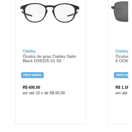
Oakley
Oakley
Óculos de grau Oakley Satin
Óculos 
Black OX8105-01 50
6 OO603
R$
600,00
R$
1.160
10
x
de
R$ 60,00
1