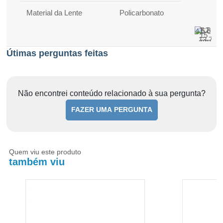
Material da Lente
Policarbonato
1,2
6,8
4,5 cm
15
13,7
cm
cm
cm
cm
Útimas perguntas feitas
Não encontrei conteúdo relacionado à sua pergunta?
FAZER UMA PERGUNTA
Quem viu este produto
também viu