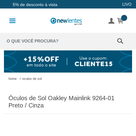
Até 10x sem juros
LIVO
5% de desconto à vista
Lentes de
Contato
Lentes
Coloridas
Solução
Óculos de
home
/
oculos de sol
Sol
Óculos de Sol Oakley Mainlink 9264-01
Óculos de
Preto / Cinza
Grau
Acessórios