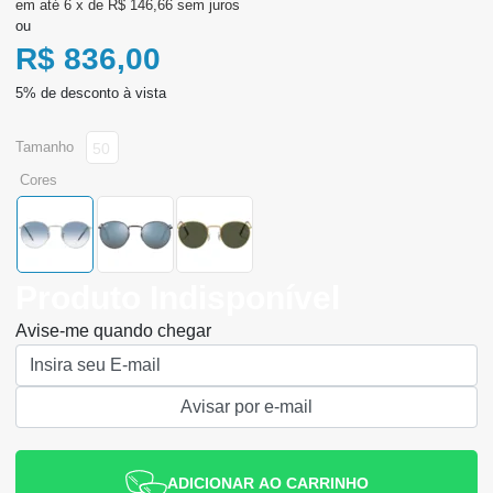
6
x
de
R$ 146,66
sem juros
ou
R$ 836,00
tamanho
50
cores
Produto Indisponível
Avise-me quando chegar
ADICIONAR AO CARRINHO