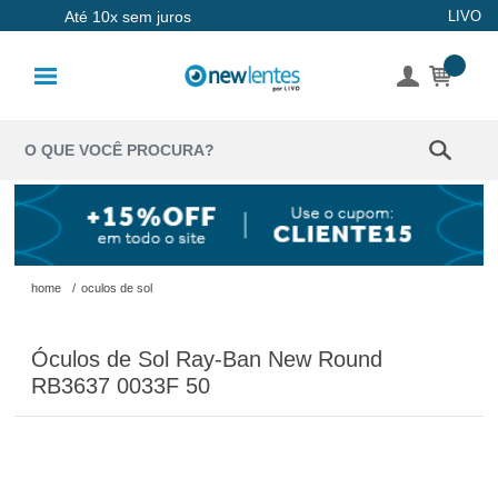
Até 10x sem juros
LIVO
Lentes de
Contato
Lentes
Coloridas
Solução
Óculos de
home
/
oculos de sol
Sol
Óculos de Sol Ray-Ban New Round
Óculos de
RB3637 0033F 50
Grau
Acessórios