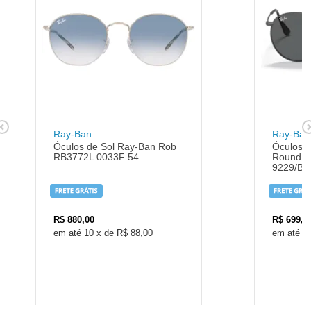
Ray-Ban
Ray-Ban
Óculos de Sol Ray-Ban Rob
Óculos d
RB3772L 0033F 54
Round M
9229/B1
R$
880,00
R$
699,0
10
x
de
R$ 88,00
1