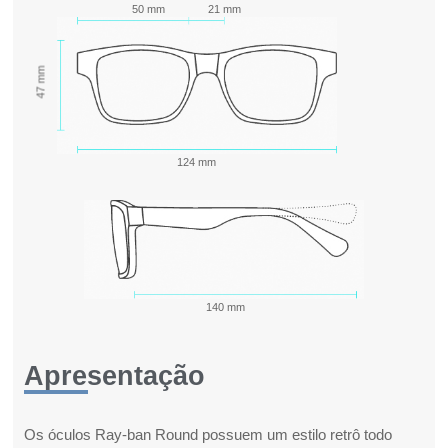
50 mm
21 mm
47 mm
124 mm
140 mm
Apresentação
Os óculos Ray-ban Round possuem um estilo retrô todo