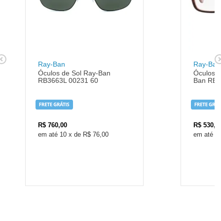
Ray-Ban
Ray-Ban
Óculos de Sol Ray-Ban
Óculos d
RB3663L 00231 60
Ban RB1
R$
760,00
R$
530,0
10
x
de
R$ 76,00
1