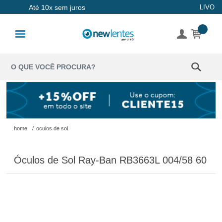
Até 10x sem juros
LIVO
Lentes de
Contato
Lentes
Coloridas
Solução
Óculos de
home
/
oculos de sol
Sol
Óculos de Sol Ray-Ban RB3663L 004/58 60
Óculos de
Grau
Acessórios