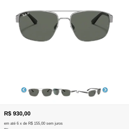
WhatsApp
Consultar
Pedidos
Recompra
Lojas
parceiras
Olá
Visitante
,
evendas:
Identifique-
11)
se
2137-
aqui
5811
Registre-
R$ 930,00
se
6
x
de
R$ 155,00
sem juros
ou