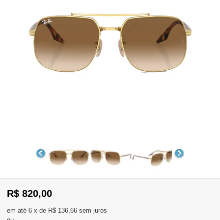
WhatsApp
Consultar
Pedidos
Recompra
Lojas
parceiras
Olá
Visitante
,
evendas:
Identifique-
11)
se
2137-
aqui
5811
Registre-
R$ 820,00
se
6
x
de
R$ 136,66
sem juros
ou