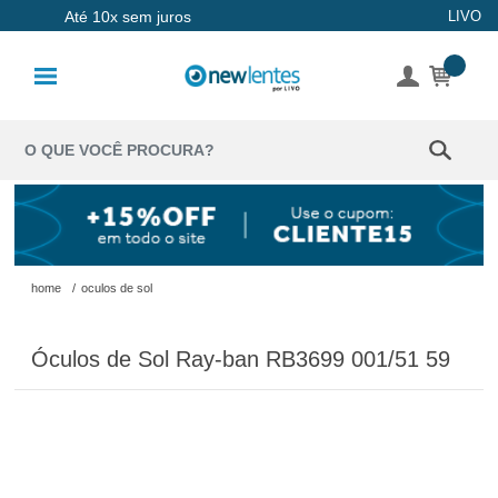
Até 10x sem juros
LIVO
Lentes de
Contato
Lentes
Coloridas
Solução
Óculos de
home
/
oculos de sol
Sol
Óculos de Sol Ray-ban RB3699 001/51 59
Óculos de
Grau
Acessórios