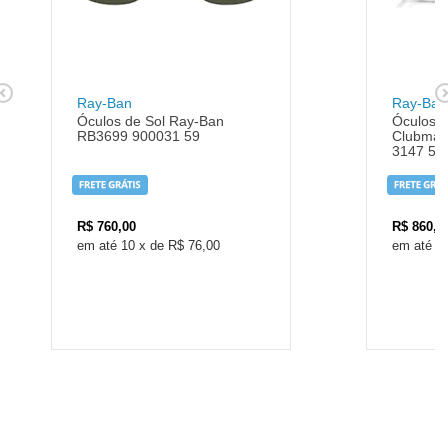
Ray-Ban
Ray-Ban
Óculos de Sol Ray-Ban
Óculos 
RB3699 900031 59
Clubmas
3147 50
R$
760,00
R$
860,0
10
x
de
R$ 76,00
1