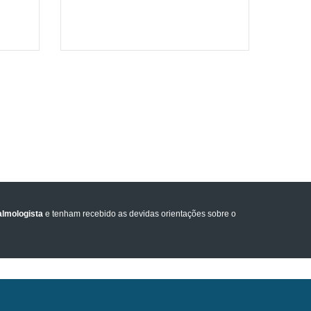
lmologista
e tenham recebido as devidas orientações sobre o