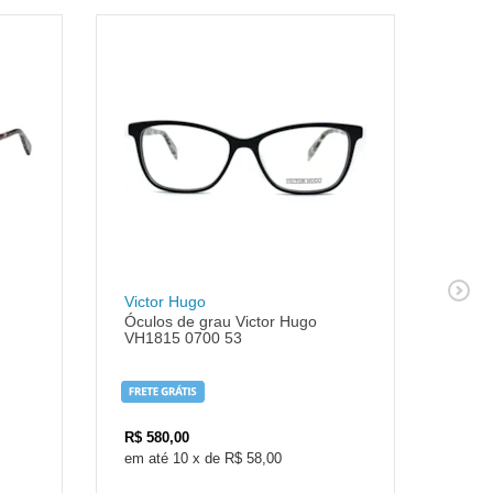
Victor Hugo
Vict
Óculos de grau Victor Hugo
Ócul
VH1815 0700 53
VH18
R$
580,00
R$
5
10
x
de
R$ 58,00