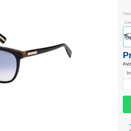
tam
cor
P
Avi