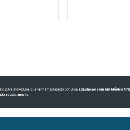
tato para indivíduos que tenham passado por uma
adaptação com um Médico Ofta
ista regularmente.