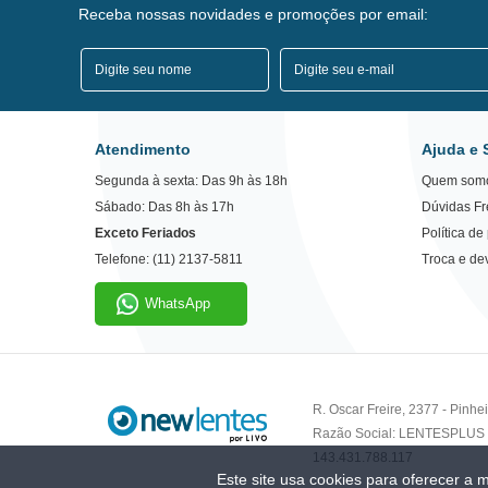
Receba nossas novidades e promoções por email:
Atendimento
Ajuda e 
Segunda à sexta: Das 9h às 18h
Quem som
Sábado: Das 8h às 17h
Dúvidas F
Exceto Feriados
Política de
Telefone: (11) 2137-5811
Troca e de
WhatsApp
R. Oscar Freire, 2377 - Pinh
Razão Social: LENTESPLUS 
143.431.788.117
Este site usa cookies para oferecer a m