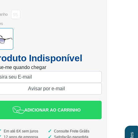
anho
55
es
roduto Indisponível
se-me quando chegar
ADICIONAR AO CARRINHO
Em até 6X sem juros
Consulte Frete Grátis
12 anos de empresa
Satisfação garantida