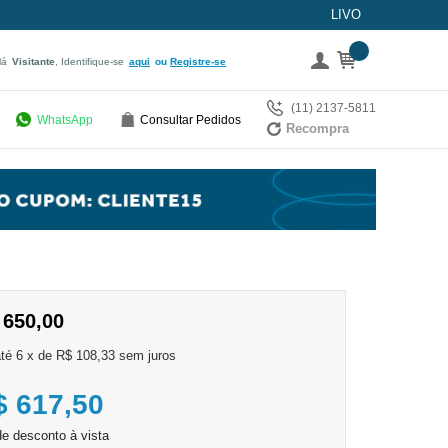
LIVO
lá
Visitante
, Identifique-se
aqui
Registre-se
(11) 2137-5811
WhatsApp
Consultar Pedidos
Recompra
 650,00
6
x
de
R$ 108,33
sem juros
$ 617,50