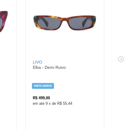
LIVO
LIVO
Elba - Demi Ruivo
Edu 
R$
499,00
R$
4
9
x
de
R$ 55,44