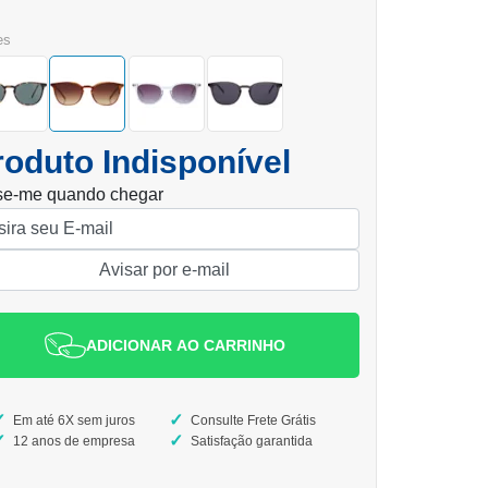
es
roduto Indisponível
se-me quando chegar
ADICIONAR AO CARRINHO
Em até 6X sem juros
Consulte Frete Grátis
12 anos de empresa
Satisfação garantida