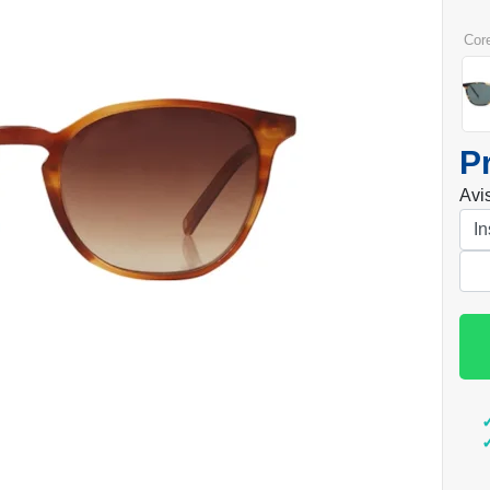
cor
P
Avi