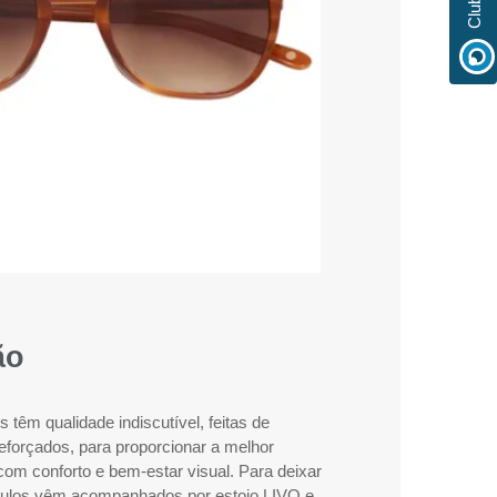
ão
têm qualidade indiscutível, feitas de
reforçados, para proporcionar a melhor
com conforto e bem-estar visual. Para deixar
óculos vêm acompanhados por estojo LIVO e