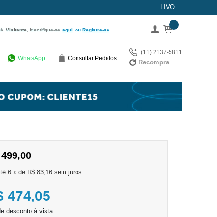
LIVO
lá
Visitante
, Identifique-se
aqui
Registre-se
(11) 2137-5811
WhatsApp
Consultar Pedidos
Recompra
 499,00
6
x
de
R$ 83,16
sem juros
$ 474,05