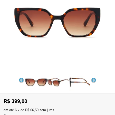
WhatsApp
Consultar
Pedidos
Recompra
Lojas
parceiras
Olá
Visitante
,
evendas:
Identifique-
11)
se
2137-
aqui
5811
Registre-
R$ 399,00
se
6
x
de
R$ 66,50
sem juros
ou