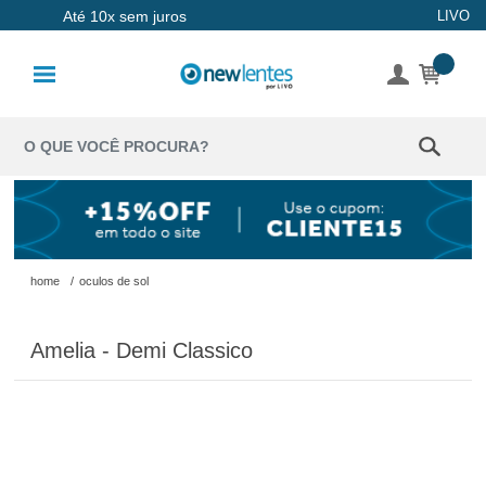
Até 10x sem juros
LIVO
Lentes de
Contato
Lentes
Coloridas
Solução
Óculos de
home
/
oculos de sol
Sol
Amelia - Demi Classico
Óculos de
Grau
Acessórios