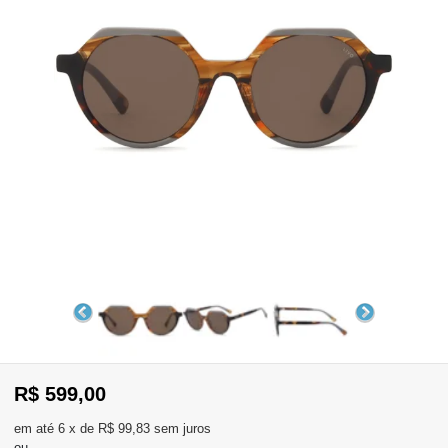
WhatsApp
Consultar
Pedidos
Recompra
Lojas
parceiras
Olá
Visitante
,
evendas:
Identifique-
11)
se
2137-
aqui
5811
Registre-
R$ 599,00
se
6
x
de
R$ 99,83
sem juros
ou