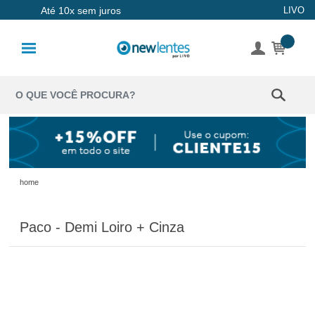
Até 10x sem juros
LIVO
Lentes de
Contato
Lentes
Coloridas
Solução
Óculos de
home
Sol
Paco - Demi Loiro + Cinza
Óculos de
Grau
Acessórios