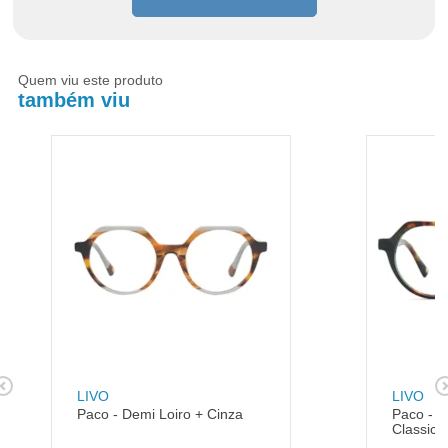
Quem viu este produto
também viu
LIVO
LIVO
Paco - Demi Loiro + Cinza
Paco - D
Classico