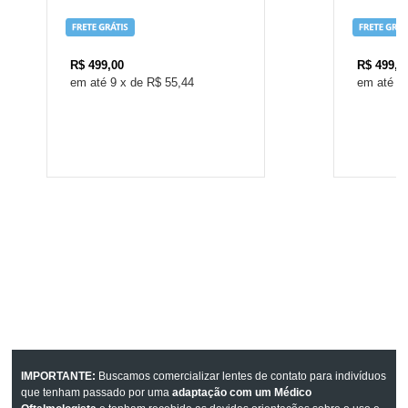
R$
499,00
R$
499,0
9
x
de
R$ 55,44
9
IMPORTANTE:
Buscamos comercializar lentes de contato para indivíduos
que tenham passado por uma
adaptação com um Médico