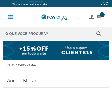
Até 10x sem juros
LIVO
5% de desconto à vista
Lentes de
Contato
Lentes
Coloridas
Solução
Óculos de
home
/
óculos de grau
Sol
Anne - Militar
Óculos de
Grau
Acessórios