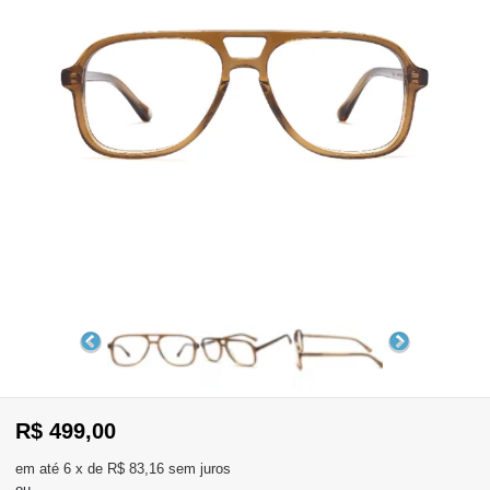
WhatsApp
Consultar
Pedidos
Recompra
Lojas
parceiras
Olá
Visitante
,
evendas:
Identifique-
11)
se
2137-
aqui
5811
Registre-
R$ 499,00
se
6
x
de
R$ 83,16
sem juros
ou