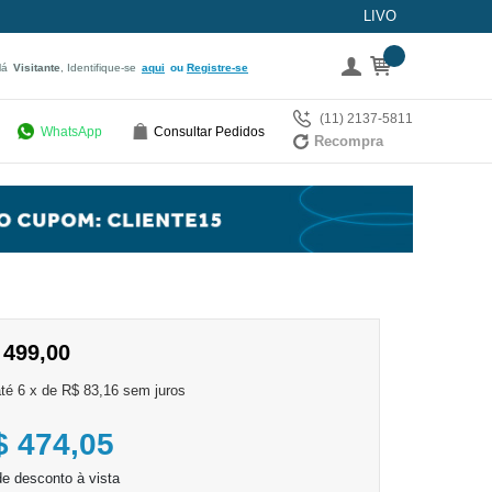
LIVO
lá
Visitante
, Identifique-se
aqui
Registre-se
(11) 2137-5811
WhatsApp
Consultar Pedidos
Recompra
 499,00
6
x
de
R$ 83,16
sem juros
$ 474,05