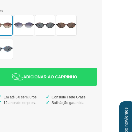
es
ADICIONAR AO CARRINHO
Em até 6X sem juros
Consulte Frete Grátis
12 anos de empresa
Satisfação garantida
Clube newlentes