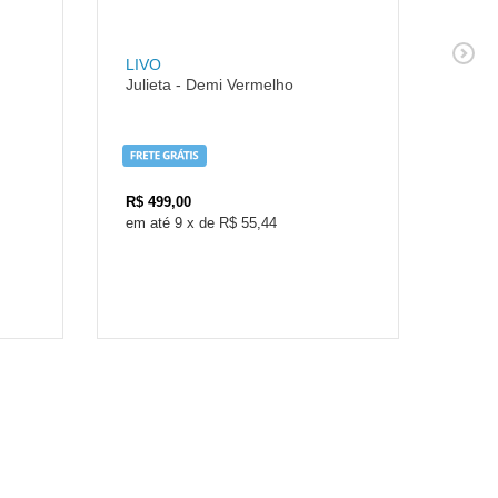
LIVO
LIVO
Julieta - Demi Vermelho
Julie
R$
499,00
R$
4
9
x
de
R$ 55,44