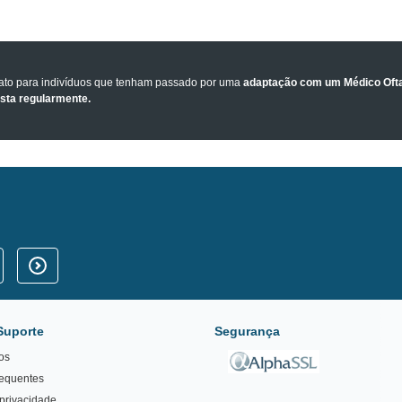
tato para indivíduos que tenham passado por uma
adaptação com um Médico Ofta
ista regularmente.
Suporte
Segurança
os
requentes
 privacidade