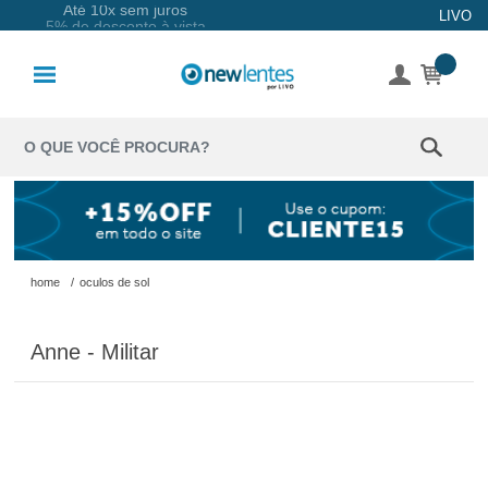
Até 10x sem juros
LIVO
Lentes de
Contato
Lentes
Coloridas
Solução
Óculos de
home
/
oculos de sol
Sol
Anne - Militar
Óculos de
Grau
Acessórios