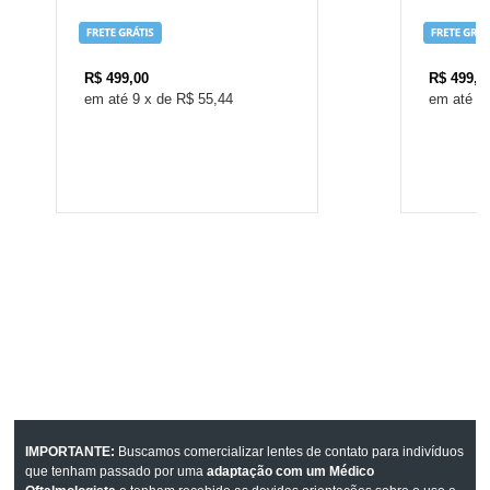
R$
499,00
R$
499,0
9
x
de
R$ 55,44
9
IMPORTANTE:
Buscamos comercializar lentes de contato para indivíduos
que tenham passado por uma
adaptação com um Médico