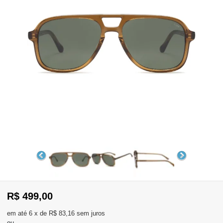
WhatsApp
Consultar
Pedidos
Recompra
Lojas
parceiras
Olá
Visitante
,
evendas:
Identifique-
11)
se
2137-
aqui
5811
Registre-
R$ 499,00
se
6
x
de
R$ 83,16
sem juros
ou