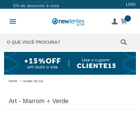
Até 10x sem juros
LIVO
5% de desconto à vista
Lentes de
Contato
Lentes
Coloridas
Solução
Óculos de
home
/
oculos de sol
Sol
Art - Marrom + Verde
Óculos de
Grau
Acessórios