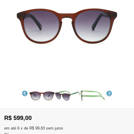
WhatsApp
Consultar
Pedidos
Recompra
Lojas
parceiras
Olá
Visitante
,
evendas:
Identifique-
11)
se
2137-
aqui
5811
Registre-
R$ 599,00
se
6
x
de
R$ 99,83
sem juros
ou