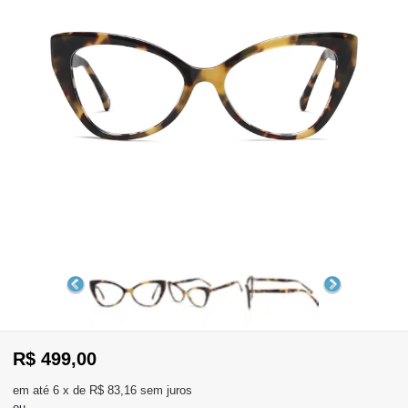
WhatsApp
Consultar
Pedidos
Recompra
Lojas
parceiras
Olá
Visitante
,
evendas:
Identifique-
11)
se
2137-
aqui
5811
Registre-
R$ 499,00
se
6
x
de
R$ 83,16
sem juros
ou