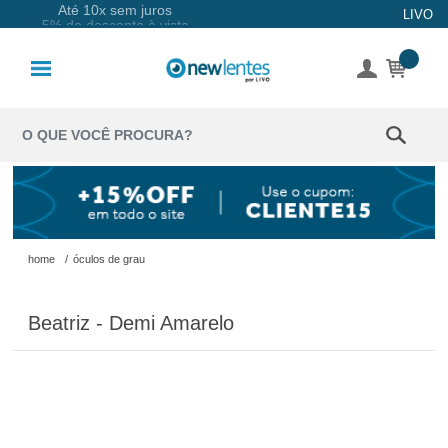
Até 10x sem juros
LIVO
Lentes de
Contato
Lentes
Coloridas
Solução
Óculos de
home
/
óculos de grau
Sol
Beatriz - Demi Amarelo
Óculos de
Grau
Acessórios