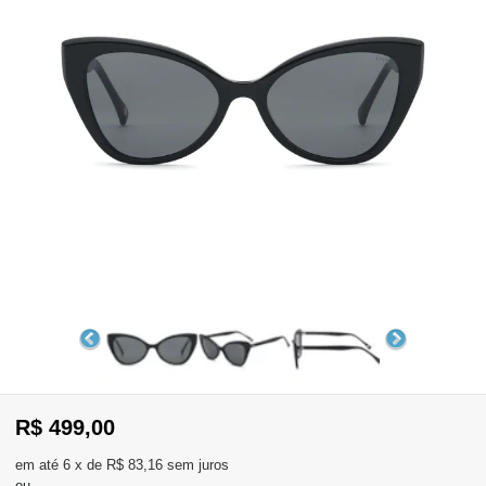
WhatsApp
Consultar
Pedidos
Recompra
Lojas
parceiras
Olá
Visitante
,
evendas:
Identifique-
11)
se
2137-
aqui
5811
Registre-
R$ 499,00
se
6
x
de
R$ 83,16
sem juros
ou