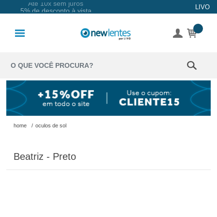
Até 10x sem juros
LIVO
5% de desconto à vista
Lentes de
Contato
Lentes
Coloridas
Solução
Óculos de
home
/
oculos de sol
Sol
Beatriz - Preto
Óculos de
Grau
Acessórios