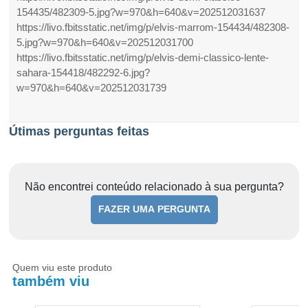
154435/482309-5.jpg?w=970&h=640&v=202512031637
https://livo.fbitsstatic.net/img/p/elvis-marrom-154434/482308-
5.jpg?w=970&h=640&v=202512031700
https://livo.fbitsstatic.net/img/p/elvis-demi-classico-lente-
sahara-154418/482292-6.jpg?
w=970&h=640&v=202512031739
Útimas perguntas feitas
Não encontrei conteúdo relacionado à sua pergunta?
FAZER UMA PERGUNTA
Quem viu este produto
também viu