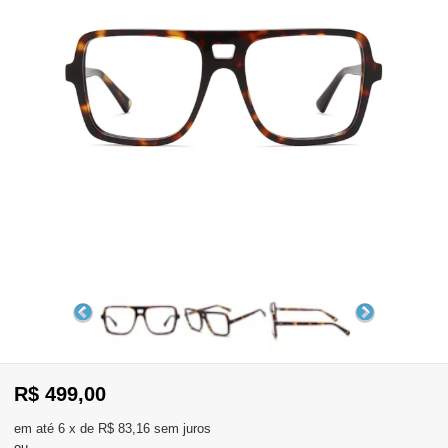
WhatsApp
Consultar
Pedidos
Recompra
Lojas
parceiras
Olá
Visitante
,
evendas:
Identifique-
11)
se
2137-
aqui
5811
Registre-
R$ 499,00
se
6
x
de
R$ 83,16
sem juros
ou