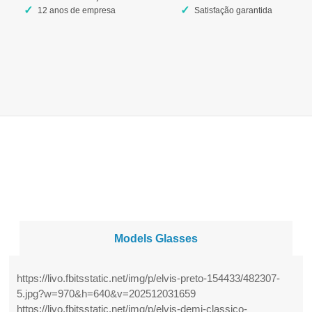
12 anos de empresa
Satisfação garantida
Models Glasses
https://livo.fbitsstatic.net/img/p/elvis-preto-154433/482307-
5.jpg?w=970&h=640&v=202512031659
https://livo.fbitsstatic.net/img/p/elvis-demi-classico-