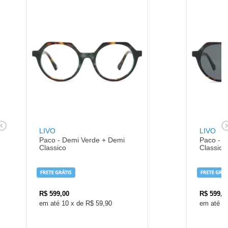
LIVO
LIVO
Paco - Demi Verde + Demi
Paco - D
Classico
Classico
R$
599,00
R$
599,0
10
x
de
R$ 59,90
1