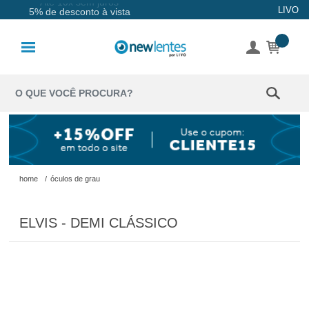
Até 10x sem juros
LIVO
5% de desconto à vista
Lentes de
Contato
Lentes
Coloridas
Solução
Óculos de
home
/
óculos de grau
Sol
ELVIS - DEMI CLÁSSICO
Óculos de
Grau
Acessórios