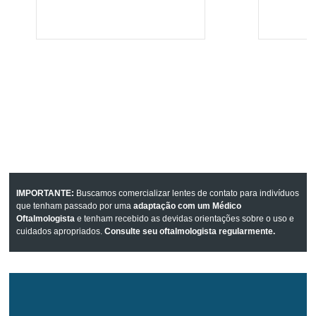
IMPORTANTE:
Buscamos comercializar lentes de contato para indivíduos
que tenham passado por uma
adaptação com um Médico
Oftalmologista
e tenham recebido as devidas orientações sobre o uso e
cuidados apropriados.
Consulte seu oftalmologista regularmente.