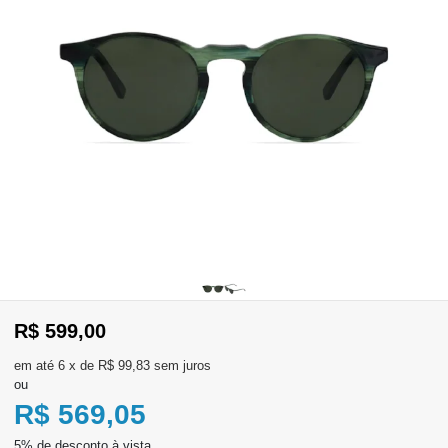
WhatsApp
Consultar
Pedidos
Recompra
Lojas
parceiras
Olá
Visitante
,
evendas:
R$ 599,00
Identifique-
11)
se
2137-
6
x
de
R$ 99,83
sem juros
aqui
5811
ou
Registre-
se
R$ 569,05