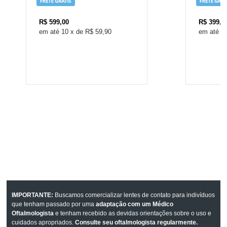
R$
599,00
R$
399,0
10
x
de
R$ 59,90
7
IMPORTANTE:
Buscamos comercializar lentes de contato para indivíduos
que tenham passado por uma
adaptação com um Médico
Oftalmologista
e tenham recebido as devidas orientações sobre o uso e
cuidados apropriados.
Consulte seu oftalmologista regularmente.