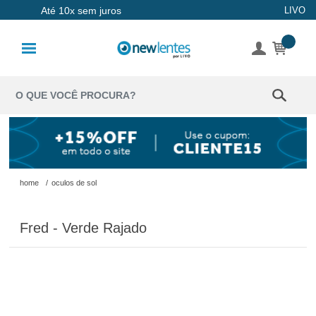
Até 10x sem juros
LIVO
Lentes de
Contato
Lentes
Coloridas
Solução
Óculos de
home
/
oculos de sol
Sol
Fred - Verde Rajado
Óculos de
Grau
Acessórios