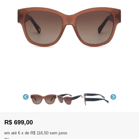
WhatsApp
Consultar
Pedidos
Recompra
Lojas
parceiras
Olá
Visitante
,
evendas:
Identifique-
11)
se
2137-
aqui
5811
Registre-
R$ 699,00
se
6
x
de
R$ 116,50
sem juros
ou