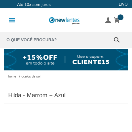
Até 10x sem juros
LIVO
Lentes de
Contato
Lentes
Coloridas
Solução
Óculos de
home
/
oculos de sol
Sol
Hilda - Marrom + Azul
Óculos de
Grau
Acessórios