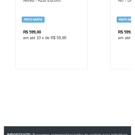
Alfred - Azul Escuro
Art - De
R$
599,00
R$
599,0
10
x
de
R$ 59,90
1
IMPORTANTE:
Buscamos comercializar lentes de contato para indivíduos