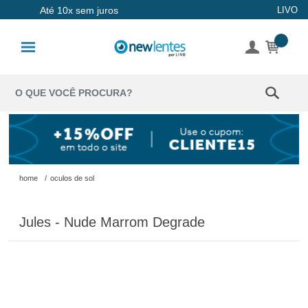
Até 10x sem juros
LIVO
Lentes de
Contato
Lentes
Coloridas
Solução
Óculos de
home
/
oculos de sol
Sol
Jules - Nude Marrom Degrade
Óculos de
Grau
Acessórios