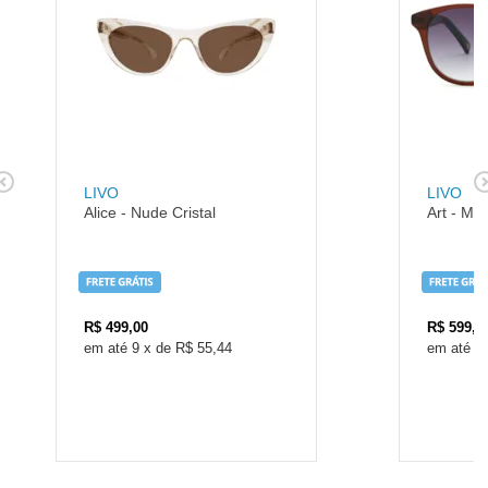
LIVO
LIVO
Alice - Nude Cristal
Art - Ma
R$
499,00
R$
599,0
9
x
de
R$ 55,44
1