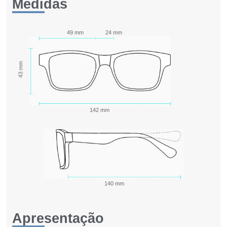
Medidas
49 mm
24 mm
43 mm
142 mm
140 mm
Apresentação