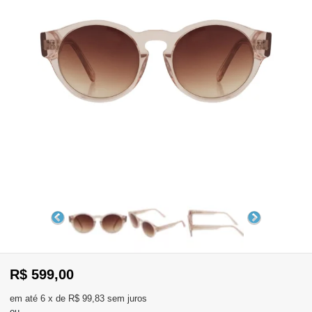
WhatsApp
Consultar
Pedidos
Recompra
Lojas
parceiras
Olá
Visitante
,
evendas:
Identifique-
11)
se
2137-
aqui
5811
Registre-
R$ 599,00
se
6
x
de
R$ 99,83
sem juros
ou