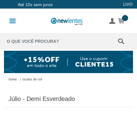
Até 10x sem juros
LIVO
Lentes de
Contato
Lentes
Coloridas
Solução
Óculos de
home
/
oculos de sol
Sol
Júlio - Demi Esverdeado
Óculos de
Grau
Acessórios