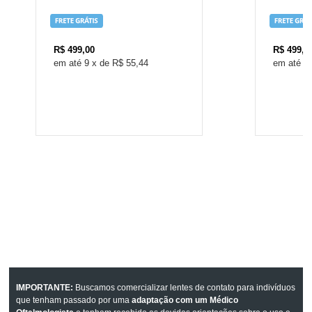
R$
499,00
R$
499,0
9
x
de
R$ 55,44
9
IMPORTANTE:
Buscamos comercializar lentes de contato para indivíduos
que tenham passado por uma
adaptação com um Médico