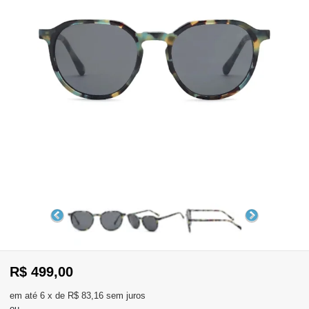
WhatsApp
Consultar
Pedidos
Recompra
Lojas
parceiras
Olá
Visitante
,
evendas:
Identifique-
11)
se
2137-
aqui
5811
Registre-
R$ 499,00
se
6
x
de
R$ 83,16
sem juros
ou