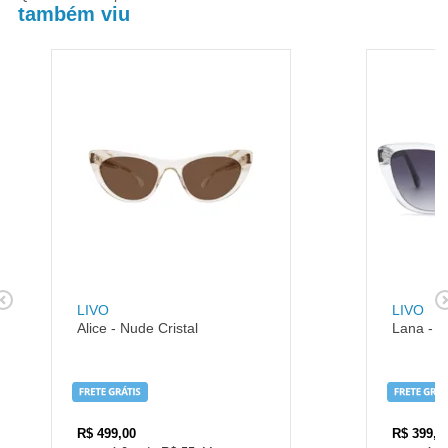
também viu
LIVO
LIVO
Alice - Nude Cristal
Lana - Cr
R$
499,00
R$
399,0