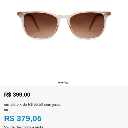
WhatsApp
Consultar
Pedidos
Recompra
Lojas
parceiras
Olá
Visitante
,
evendas:
R$ 399,00
Identifique-
11)
se
2137-
6
x
de
R$ 66,50
sem juros
aqui
5811
ou
Registre-
se
R$ 379,05