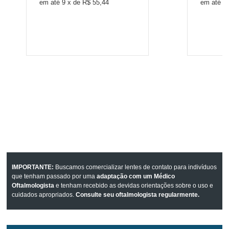
9
x
de
R$ 55,44
7
IMPORTANTE:
Buscamos comercializar lentes de contato para indivíduos
que tenham passado por uma
adaptação com um Médico
Oftalmologista
e tenham recebido as devidas orientações sobre o uso e
cuidados apropriados.
Consulte seu oftalmologista regularmente.