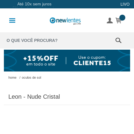
Até 10x sem juros
LIVO
Lentes de
Contato
Lentes
Coloridas
Solução
Óculos de
home
/
oculos de sol
Sol
Leon - Nude Cristal
Óculos de
Grau
Acessórios